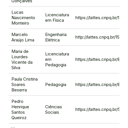
Gonçalves
Lucas
Licenciatura
Nascimento
https://lattes.cnpq.br/15
em Física
Monteiro
Marcelo
Engenharia
http://lattes.cnpq.br/156
Araújo Lima
Elétrica
Maria de
Licenciatura
Lourdes
em
https://lattes.cnpq.br/8
Vicente da
Pedagogia
Silva
Paula Cristina
Soares
Pedagogia
https://lattes.cnpq.br/8
Beserra
Pedro
Henrique
Ciências
https://lattes.cnpq.br/57
Santos
Sociais
Queiroz