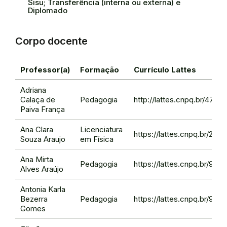
Sisu; Transferência (interna ou externa) e
Diplomado
Corpo docente
Professor(a)
Formação
Currículo Lattes
Adriana
Calaça de
Pedagogia
http://lattes.cnpq.br/478
Paiva França
Ana Clara
Licenciatura
https://lattes.cnpq.br/22
Souza Araujo
em Física
Ana Mirta
Pedagogia
https://lattes.cnpq.br/91
Alves Araújo
Antonia Karla
Bezerra
Pedagogia
https://lattes.cnpq.br/94
Gomes