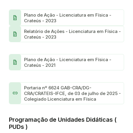
Plano de Ação - Licenciatura em Física -
docs
Crateús - 2023
Relatório de Ações - Licenciatura em Física -
docs
Crateús - 2023
Plano de Ação - Licenciatura em Física -
docs
Crateús - 2021
Portaria nº 6624 GAB-CRA/DG-
link
CRA/CRATEIS-IFCE, de 03 de julho de 2025 -
Colegiado Licenciatura em Física
Programação de Unidades Didáticas (
PUDs )