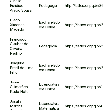
Cibelle
Euridice
Pedagogia
http://lattes.cnpq.br/36
Araújo Sousa
Diego
Bacharelado
Ximenes
https://lattes.cnpq.br/23
em Física
Macedo
Francisco
Glauber de
Pedagogia
https://lattes.cnpq.br/287
Oliveira
Paulino
Joaquim
Bacharelado
Brasil de Lima
https://lattes.cnpq.br/2
em Física
Filho
Jonas
Licenciatura
Guimarães
https://lattes.cnpq.br/11
em Física
Paulo Neto
Josafá
Licenciatura
Martins
https://lattes.cnpq.br/6
Matemática