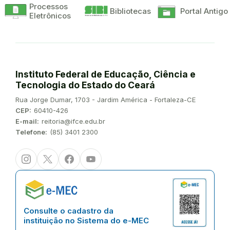
Processos
Bibliotecas
Portal Antigo
Eletrônicos
Instituto Federal de Educação, Ciência e
Tecnologia do Estado do Ceará
Endereço:
Rua Jorge Dumar, 1703 - Jardim América - Fortaleza-CE
CEP:
60410-426
E-mail:
reitoria@ifce.edu.br
Telefone:
(85) 3401 2300
Instagram
Twitter/X
Facebook
Youtube
Consulte o cadastro da
instituição no Sistema do e-MEC