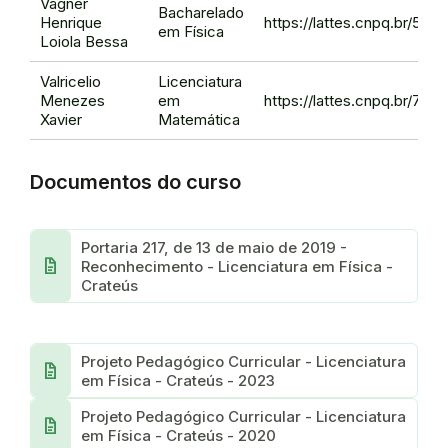
Vagner
Bacharelado
Henrique
https://lattes.cnpq.br/53
em Física
Loiola Bessa
Valricelio
Licenciatura
Menezes
em
https://lattes.cnpq.br/74
Xavier
Matemática
Documentos do curso
Portaria 217, de 13 de maio de 2019 -
docs
Reconhecimento - Licenciatura em Física -
Crateús
Projeto Pedagógico Curricular - Licenciatura
docs
em Física - Crateús - 2023
Projeto Pedagógico Curricular - Licenciatura
docs
em Física - Crateús - 2020