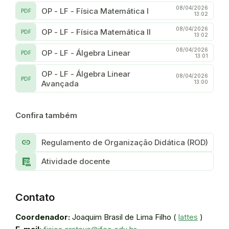
08/04/2026
OP - LF - Física Matemática I
PDF
13:02
08/04/2026
OP - LF - Física Matemática II
PDF
13:02
08/04/2026
OP - LF - Álgebra Linear
PDF
13:01
OP - LF - Álgebra Linear
08/04/2026
PDF
Avançada
13:00
Confira também
link
Regulamento de Organização Didática (ROD)
Clinical_Notes
Atividade docente
Contato
Coordenador:
Joaquim Brasil de Lima Filho (
lattes
)