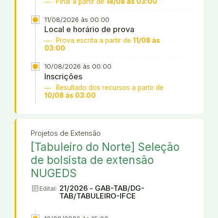
Final a partir de
14/08 às 03:00
11/08/2026 às 00:00
Local e horário de prova
Prova escrita a partir de
11/08 às
03:00
10/08/2026 às 00:00
Inscrições
Resultado dos recursos a partir de
10/08 às 03:00
Projetos de Extensão
[Tabuleiro do Norte] Seleção
de bolsista de extensão
NUGEDS
article
21/2026 - GAB-TAB/DG-
Edital:
TAB/TABULEIRO-IFCE