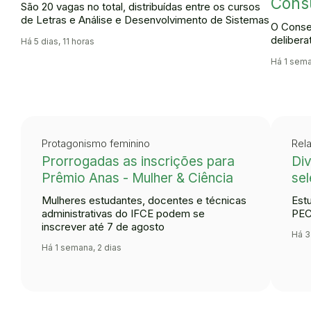
Cons
São 20 vagas no total, distribuídas entre os cursos
de Letras e Análise e Desenvolvimento de Sistemas
O Conse
delibera
Há 5 dias, 11 horas
Há 1 sema
Protagonismo feminino
Rela
Prorrogadas as inscrições para
Div
Prêmio Anas - Mulher & Ciência
sel
Mulheres estudantes, docentes e técnicas
Est
administrativas do IFCE podem se
PEC
inscrever até 7 de agosto
Há 3
Há 1 semana, 2 dias