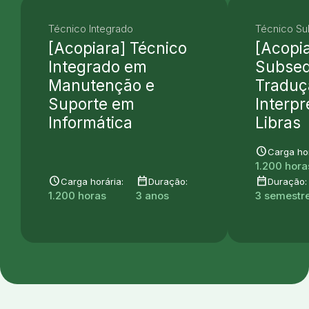
Técnico Integrado
Técnico S
[Acopiara] Técnico
[Acopi
Integrado em
Subse
Manutenção e
Traduç
Suporte em
Interp
Informática
Libras
schedule
Carga hor
1.200 hora
schedule
date_range
date_range
Carga horária:
Duração:
Duração:
1.200 horas
3 anos
3 semestre