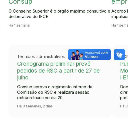
Consup
empr
O Conselho Superior é o órgão máximo consultivo e
Acordo 
deliberativo do IFCE
impulsi
Há 1 semana
Há 1 sem
Técnicos administrativos
CON
Cronograma preliminar prevê
Pu
pedidos de RSC a partir de 27 de
Mo
julho
I 
Consup aprova o regimento interno da
Doc
Comissão do RSC e realizará sessão
dire
extraordinária no dia 20
par
Há 3 semanas, 2 dias
Há 3