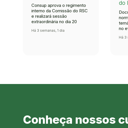
do 
Consup aprova o regimento
interno da Comissão do RSC
Docu
e realizará sessão
norm
extraordinária no dia 20
temá
no e
Há 3 semanas, 1 dia
Há 3 
Conheça nossos c