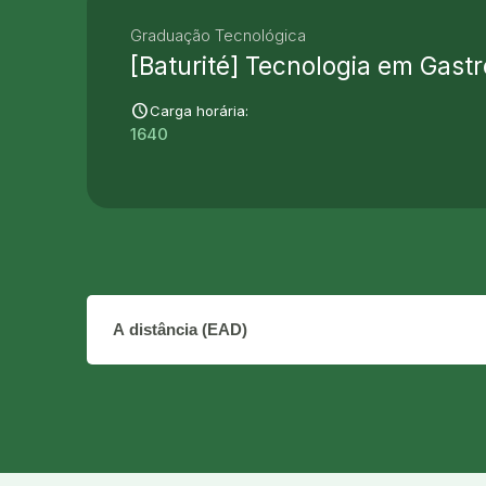
Graduação Tecnológica
[Baturité] Tecnologia em Gast
schedule
Carga horária:
1640
O que você busca aprender?