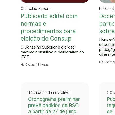
Conselho Superior
Publicaç
Publicado edital com
Docen
normas e
parti
procedimentos para
sobre
eleição do Consup
Livro re
docente,
O Conselho Superior é o órgão
pedagóg
máximo consultivo e deliberativo do
diferent
IFCE
Há 1 sema
Há 6 dias, 18 horas
Técnicos administrativos
CON
Cronograma preliminar
Pub
prevê pedidos de RSC
reg
a partir de 27 de julho
de 