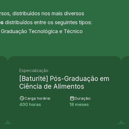
sos, distribuídos nos mais diversos
os
distribuídos entre os seguintes tipos:
, Graduação Tecnológica e Técnico
Especialização
[Baturité] Pós-Graduação em
Ciência de Alimentos
schedule
date_range
Carga horária:
Duração:
400 horas
18 meses