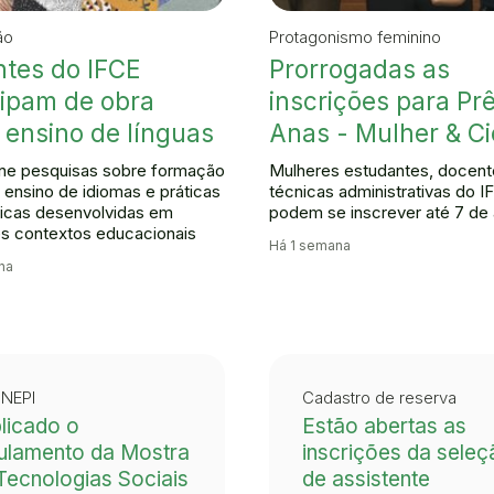
ão
Protagonismo feminino
tes do IFCE
Prorrogadas as
cipam de obra
inscrições para Pr
 ensino de línguas
Anas - Mulher & Ci
úne pesquisas sobre formação
Mulheres estudantes, docent
 ensino de idiomas e práticas
técnicas administrativas do I
icas desenvolvidas em
podem se inscrever até 7 de
es contextos educacionais
Há 1 semana
na
NEPI
Cadastro de reserva
licado o
Estão abertas as
ulamento da Mostra
inscrições da seleç
Tecnologias Sociais
de assistente