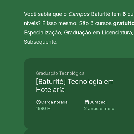
Você sabia que o
Campus
Baturité tem
6
cur
níveis? É isso mesmo. São 6 cursos
gratuit
Especialização, Graduação em Licenciatura
Subsequente.
Graduação Tecnológica
[Baturité] Tecnologia em
Hotelaria
schedule
date_range
Carga horária:
Duração:
1680 H
2 anos e meio