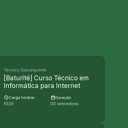
Técnico Subsequente
[Baturité] Curso Técnico em
Informática para Internet
schedule
date_range
Carga horária:
Duração:
1020
03 semestres