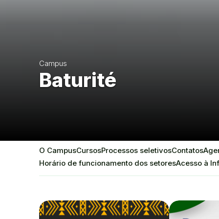
Campus
Baturité
O Campus
Cursos
Processos seletivos
Contatos
Agen
Horário de funcionamento dos setores
Acesso à I
Destaques