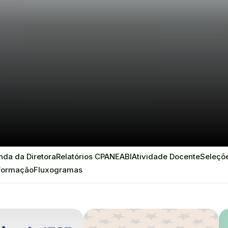
da da Diretora
Relatórios CPA
NEABI
Atividade Docente
Seleçõe
nformação
Fluxogramas