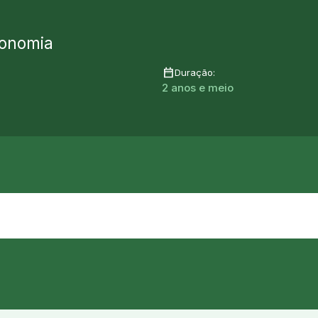
ronomia
date_range
Duração:
2 anos e meio