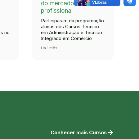
do mercado
profissional
Participaram da programação
alunos dos Cursos Técnico
es no
em Administração e Técnico
Integrado em Comércio
Há 1 mês
arrow_forward
Conhecer mais Cursos