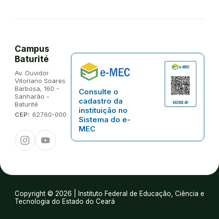
Campus
Baturité
Endereço:
Av. Ouvidor
Vitoriano Soares
Barbosa, 160 -
Consulte o
Sanharão -
cadastro da
Baturité
instituição no
CEP:
62760-000
Sistema do e-
MEC
Instagram
Youtube
Copyright © 2026 | Instituto Federal de Educação, Ciência e
Tecnologia do Estado do Ceará