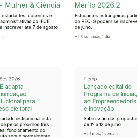
- Mulher & Ciência
Mérito 2026.2
 estudantes, docentes e
Estudantes estrangeiros parti
 administrativas do IFCE
do PEC-G podem se inscrever
 inscrever até 7 de agosto
de julho.
na
Há 3 semanas, 1 dia
ções 2026
Piemp
E adapta
Lançado edital do
municação
Programa de Inicia
titucional para
ao Empreendedori
eso eleitoral
e Inovação
icidade institucional está
Submissão das propostas
da pelos próximos três
de 1º a 12 de julho
s; funcionamento do
Há 1 mês, 1 semana
ituto segue normalmente