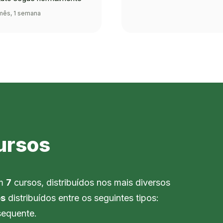
mês, 1 semana
ursos
em
7
cursos, distribuídos nos mais diversos
os
distribuídos entre os seguintes tipos:
sequente.