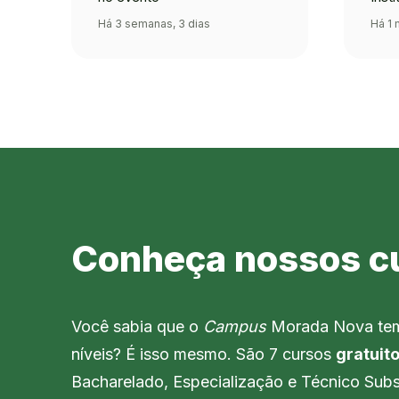
Há 3 semanas, 3 dias
Há 1 
Conheça nossos c
Você sabia que o
Campus
Morada Nova t
níveis? É isso mesmo. São 7 cursos
gratuit
Bacharelado, Especialização e Técnico Sub