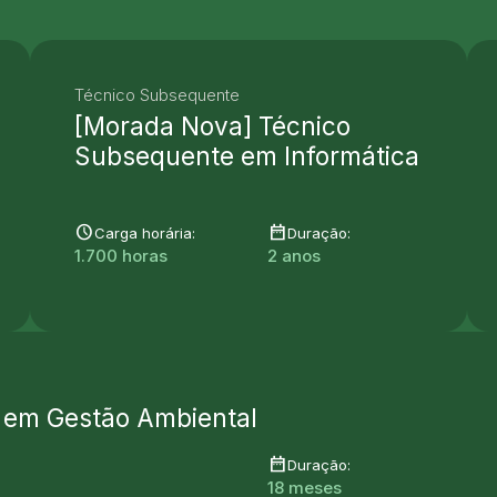
Técnico Subsequente
[Morada Nova] Técnico
Subsequente em Informática
schedule
date_range
Carga horária:
Duração:
1.700 horas
2 anos
 em Gestão Ambiental
date_range
Duração:
18 meses