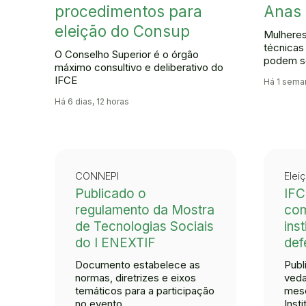
procedimentos para
Anas 
eleição do Consup
Mulheres
técnicas
O Conselho Superior é o órgão
podem se
máximo consultivo e deliberativo do
IFCE
Há 1 sema
Há 6 dias, 12 horas
CONNEPI
Elei
Publicado o
IFC
regulamento da Mostra
co
de Tecnologias Sociais
ins
do I ENEXTIF
def
Documento estabelece as
Publ
normas, diretrizes e eixos
veda
temáticos para a participação
mese
no evento
Inst