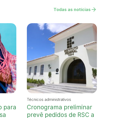
arrow_forward
Todas as notícias
Técnicos administrativos
o para
Cronograma preliminar
lsa
prevê pedidos de RSC a