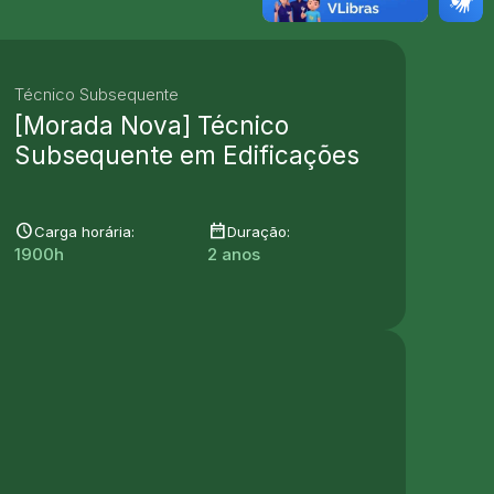
Técnico Subsequente
[Morada Nova] Técnico
Subsequente em Edificações
schedule
date_range
Carga horária:
Duração:
1900h
2 anos