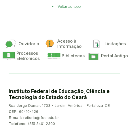
Voltar ao topo
Acesso à
Ouvidoria
Licitações
Informação
Processos
Bibliotecas
Portal Antigo
Eletrônicos
Instituto Federal de Educação, Ciência e
Tecnologia do Estado do Ceará
Endereço:
Rua Jorge Dumar, 1703 - Jardim América - Fortaleza-CE
CEP:
60410-426
E-mail:
reitoria@ifce.edu.br
Telefone:
(85) 3401 2300