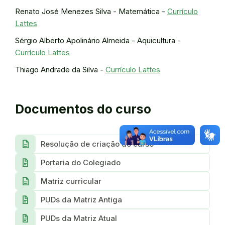
Renato José Menezes Silva - Matemática -
Currículo
Lattes
Sérgio Alberto Apolinário Almeida - Aquicultura -
Currículo Lattes
Thiago Andrade da Silva -
Currículo Lattes
Documentos do curso
description
Resolução de criação do curso
docs
Portaria do Colegiado
description
Matriz curricular
docs
PUDs da Matriz Antiga
docs
PUDs da Matriz Atual