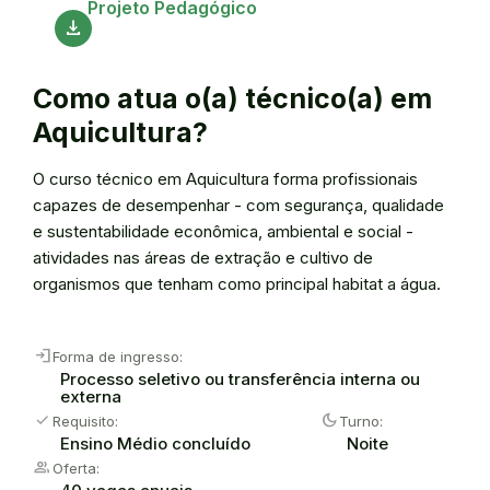
Projeto Pedagógico
download
Como atua o(a) técnico(a) em
Aquicultura?
O curso técnico em Aquicultura forma profissionais
capazes de desempenhar - com segurança, qualidade
e sustentabilidade econômica, ambiental e social -
atividades nas áreas de extração e cultivo de
organismos que tenham como principal habitat a água.
login
Forma de ingresso:
Processo seletivo ou transferência interna ou
externa
check
dark_mode
Requisito:
Turno:
Ensino Médio concluído
Noite
group
Oferta: