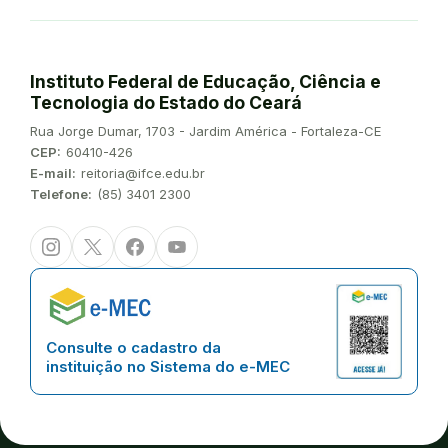
Instituto Federal de Educação, Ciência e
Tecnologia do Estado do Ceará
Endereço:
Rua Jorge Dumar, 1703 - Jardim América - Fortaleza-CE
CEP:
60410-426
E-mail:
reitoria@ifce.edu.br
Telefone:
(85) 3401 2300
Instagram
Twitter/X
Facebook
Youtube
Consulte o cadastro da
instituição no Sistema do e-MEC