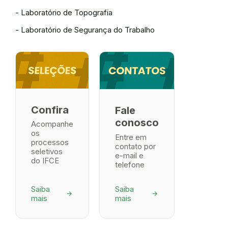
- Laboratório de Topografia
- Laboratório de Segurança do Trabalho
Confira
Fale
conosco
Acompanhe
os
Entre em
processos
contato por
seletivos
e-mail e
do IFCE
telefone
Saiba
Saiba
arrow_forward
arrow_forward
mais
mais