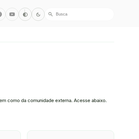
r/X
Facebook
Youtube
Alto Contraste
Modo Escuro
contrast
dark_mode
search
, bem como da comunidade externa. Acesse abaixo.