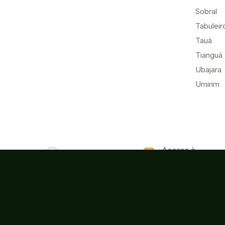
Sobral
Tabuleir
Tauá
Tianguá
Ubajara
Umirim
Acesso à
Ouvidoria
Informação
Instituto Federal de Educaç