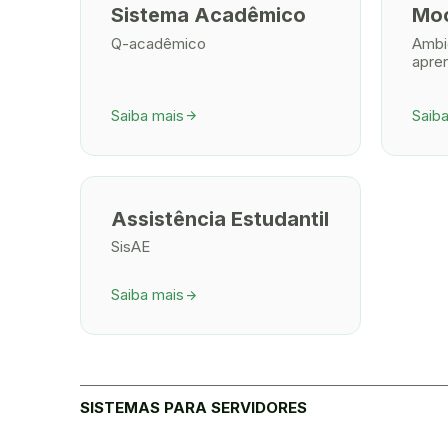
Sistema Acadêmico
Mo
Q-acadêmico
Ambie
apre
Saiba mais
Saib
arrow_forward
Assistência Estudantil
SisAE
Saiba mais
arrow_forward
SISTEMAS PARA SERVIDORES