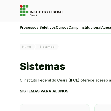
Ir para a página inicial
Ir para a busca
Ir para o menu principal
Ir para o conteúdo
Ir para o rodapé
Alto Contraste
Processos Seletivos
Cursos
Campi
Institucional
Aces
Login da Área Administrativa
Acessibilidade
Você está aqui:
Home
Sistemas
Sistemas
O Instituto Federal do Ceará (IFCE) oferece acesso 
SISTEMAS PARA ALUNOS