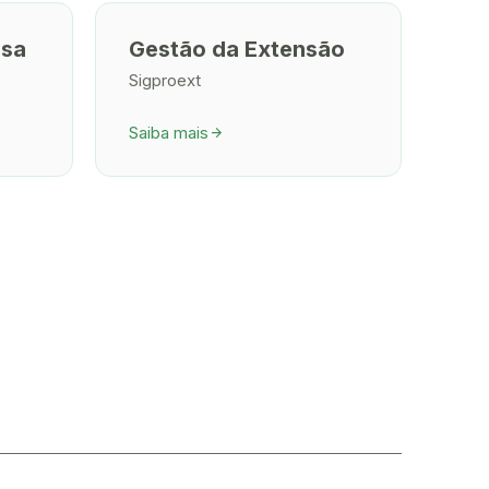
isa
Gestão da Extensão
Sigproext
Saiba mais
arrow_forward