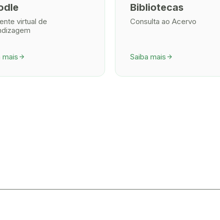
odle
Bibliotecas
nte virtual de
Consulta ao Acervo
ndizagem
a mais
Saiba mais
arrow_forward
arrow_forward