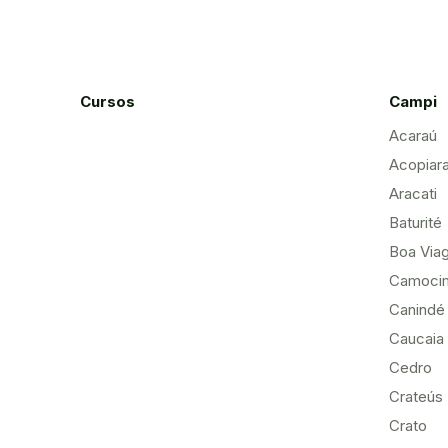
Cursos
Campi
Acaraú
Acopiar
Aracati
Baturité
Boa Via
Camoci
Canindé
Caucaia
Cedro
Crateús
Crato