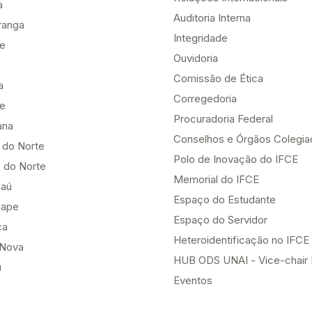
a
Auditoria Interna
ranga
Integridade
te
Ouvidoria
Comissão de Ética
a
Corregedoria
be
Procuradoria Federal
ana
Conselhos e Órgãos Colegi
 do Norte
Polo de Inovação do IFCE
 do Norte
Memorial do IFCE
aú
Espaço do Estudante
uape
Espaço do Servidor
ça
Heteroidentificação no IFCE
Nova
HUB ODS UNAI - Vice-chair
u
Eventos