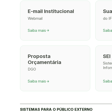
E-mail Institucional
Su
Webmail
do I
Saiba mais
Saib
arrow_forward
Proposta
SEI
Orçamentária
Siste
Info
DGO
Saiba mais
Saib
arrow_forward
SISTEMAS PARA O PÚBLICO EXTERNO