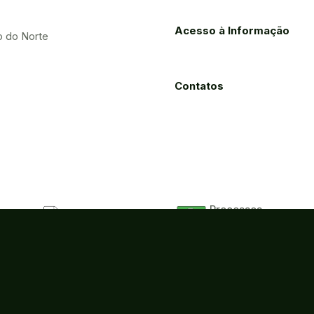
Acesso à Informação
o do Norte
Contatos
Processos
Licitações
Eletrônicos
ão, Ciência e Tecnologia do Estado do Ceará