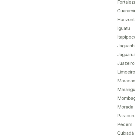
Fortalez
Guarami
Horizon
Iguatu
Itapipoc
Jaguari
Jaguaru
Juazeiro
Limoeiro
Maracan
Marang
Momba
Morada 
Paracur
Pecém
Quixadá