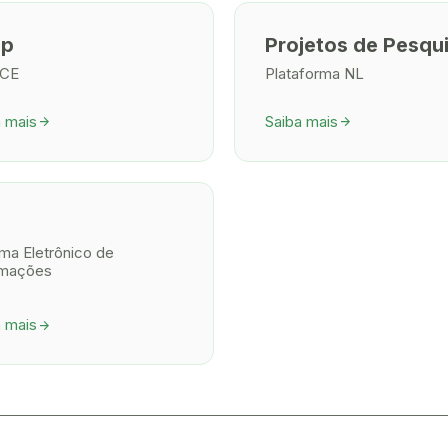
ap
Projetos de Pesqu
FCE
Plataforma NL
a mais
Saiba mais
arrow_forward
arrow_forward
ma Eletrônico de
rmações
a mais
arrow_forward