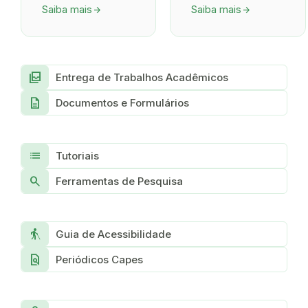
Saiba mais
Saiba mais
arrow_forward
arrow_forward
all_inbox
Entrega de Trabalhos Acadêmicos
description
Documentos e Formulários
list
Tutoriais
search
Ferramentas de Pesquisa
blind
Guia de Acessibilidade
find_in_page
Periódicos Capes