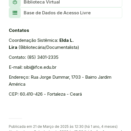
local_library
Biblioteca Virtual
storage
Base de Dados de Acesso Livre
Contatos
Coordenação Sistêmica:
Elda L.
Lira
(Bibliotecária/Documentalista)
Contato: (85) 3401-2335
E-mail: sibi@ifce.edu.br
Endereço: Rua Jorge Dummar, 1703 - Bairro Jardim
América
CEP: 60.410-426 - Fortaleza - Ceará
Publicada em 21 de Março de 2025 às 12:30 (há 1 ano, 4 meses)