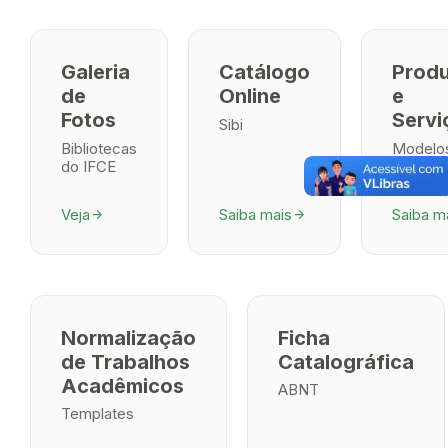
Galeria
Catálogo
Prod
de
Online
e
Fotos
Servi
Sibi
Bibliotecas
Modelo
do IFCE
Tutoriai
Veja
Saiba mais
Saiba m
arrow_forward
arrow_forward
Normalização
Ficha
de Trabalhos
Catalográfica
Acadêmicos
ABNT
Templates