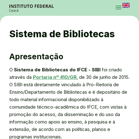
Ir para a página inicial
menu
Ir para a busca
Ir para o menu principal
Menu
Ir para o conteúdo
Ir para o rodapé
Sistema de Bibliotecas
Alto Contraste
Login da Área Administrativa
Acessibilidade
Apresentação
O
Sistema de Bibliotecas do IFCE - SIBI
foi criado
através da
Portaria nº 410/GR
, de 30 de junho de 2015.
O SIBI está diretamente vinculado à Pro-Reitoria de
Ensino/Departamento de Bibliotecas e é depositário de
todo material informacional disponibilizado à
comunidade técnico-acadêmica do IFCE, com vistas à
promoção do acesso, da disseminação e do uso da
informação como apoio ao ensino, à pesquisa e à
extensão, de acordo com as políticas, planos e
programas institucionais.