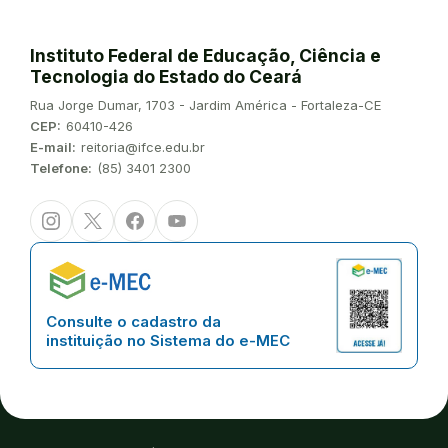
Instituto Federal de Educação, Ciência e
Tecnologia do Estado do Ceará
Endereço:
Rua Jorge Dumar, 1703 - Jardim América - Fortaleza-CE
CEP:
60410-426
E-mail:
reitoria@ifce.edu.br
Telefone:
(85) 3401 2300
Instagram
Twitter/X
Facebook
Youtube
Consulte o cadastro da
instituição no Sistema do e-MEC