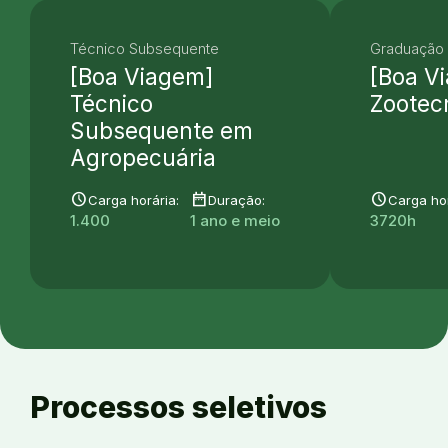
Técnico Subsequente
Graduação 
[Boa Viagem]
[Boa V
Técnico
Zootec
Subsequente em
Agropecuária
schedule
date_range
schedule
Carga horária:
Duração:
Carga hor
1.400
1 ano e meio
3720h
Processos seletivos