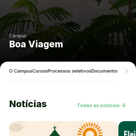
Campus
Boa Viagem
O Campus
Cursos
Processos seletivos
Documentos Instituc
Notícias
arrow_forward
Todas as notícias