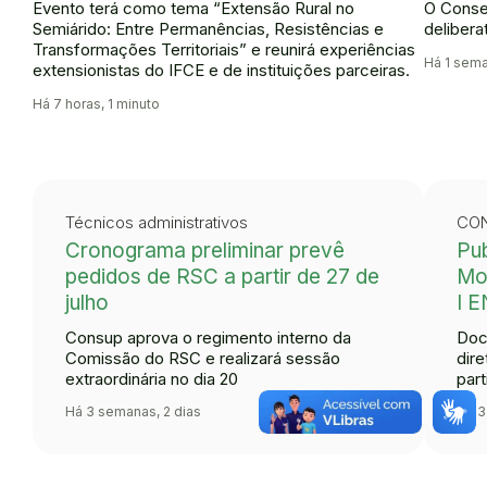
Evento terá como tema “Extensão Rural no
O Conse
Semiárido: Entre Permanências, Resistências e
delibera
Transformações Territoriais” e reunirá experiências
Há 1 sem
extensionistas do IFCE e de instituições parceiras.
Há 7 horas, 1 minuto
Técnicos administrativos
CON
Cronograma preliminar prevê
Pu
pedidos de RSC a partir de 27 de
Mo
julho
I 
Consup aprova o regimento interno da
Doc
Comissão do RSC e realizará sessão
dire
extraordinária no dia 20
par
Há 3 semanas, 2 dias
Há 3