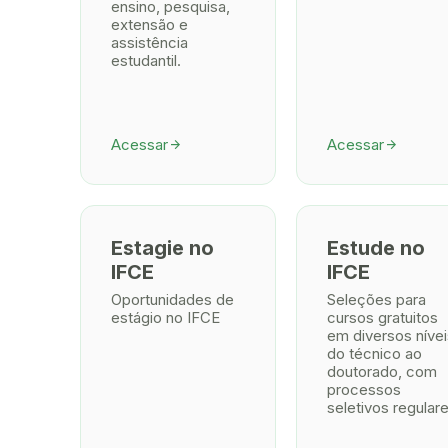
ensino, pesquisa,
extensão e
assistência
estudantil.
Acessar
Acessar
arrow_forward
arrow_forward
Estagie no
Estude no
IFCE
IFCE
Oportunidades de
Seleções para
estágio no IFCE
cursos gratuitos
em diversos nívei
do técnico ao
doutorado, com
processos
seletivos regulare