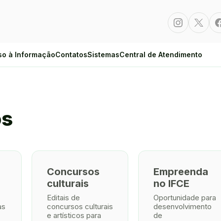
Instagram
Twitte
so à Informação
Contatos
Sistemas
Central de Atendimento
os
Concursos
Empreenda
culturais
no IFCE
Editais de
Oportunidade para
as
concursos culturais
desenvolvimento
e artísticos para
de