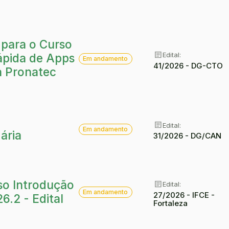
 para o Curso
article
Situação:
article
Edital:
ápida de Apps
Em andamento
41/2026 - DG-CTO
a Pronatec
article
Situação:
article
Edital:
Em andamento
ária
31/2026 - DG/CAN
so Introdução
article
Edital:
article
Situação:
Em andamento
27/2026 - IFCE -
6.2 - Edital
Fortaleza