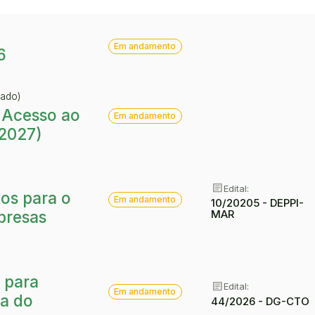
article
Situação:
Em andamento
6
rado)
article
Situação:
 Acesso ao
Em andamento
2027)
article
Edital:
article
Situação:
os para o
Em andamento
10/20205 - DEPPI-
MAR
presas
 para
article
Situação:
article
Edital:
Em andamento
sa do
44/2026 - DG-CTO