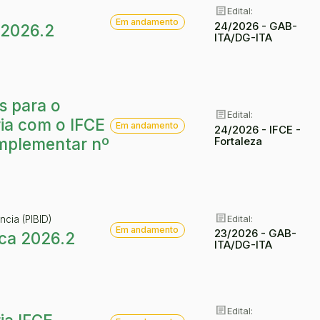
article
Edital:
article
Situação:
Em andamento
24/2026 - GAB-
s 2026.2
ITA/DG-ITA
s para o
article
Edital:
article
Situação:
ia com o IFCE
Em andamento
24/2026 - IFCE -
Fortaleza
omplementar nº
article
Edital:
ncia (PIBID)
article
Situação:
Em andamento
23/2026 - GAB-
ica 2026.2
ITA/DG-ITA
article
Edital:
article
Situação: