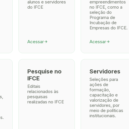
alunos e servidores
empreendimentos
do IFCE
no IFCE, como a
seleção do
Programa de
Incubação de
Empresas do IFCE.
Acessar
Acessar
arrow_forward
arrow_forward
Pesquise no
Servidores
IFCE
Seleções para
ações de
Editais
formação,
relacionados às
capacitação e
s,
pesquisas
valorização de
realizadas no IFCE
servidores, por
meio de políticas
institucionais.
s.