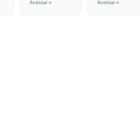
Acessar
Acessar
arrow_forward
arrow_forward