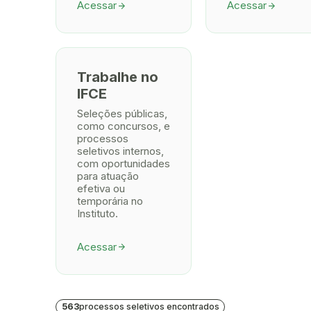
Acessar
Acessar
arrow_forward
arrow_forward
Trabalhe no
IFCE
Seleções públicas,
como concursos, e
processos
seletivos internos,
com oportunidades
para atuação
efetiva ou
temporária no
Instituto.
Acessar
arrow_forward
563
processos seletivos encontrados