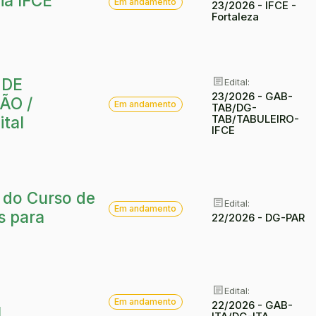
ia IFCE
Em andamento
23/2026 - IFCE -
Fortaleza
article
 DE
Edital:
article
23/2026 - GAB-
Situação:
ÃO /
Em andamento
TAB/DG-
TAB/TABULEIRO-
tal
IFCE
o do Curso de
article
Situação:
article
Edital:
Em andamento
s para
22/2026 - DG-PAR
article
Edital:
article
Situação:
Em andamento
22/2026 - GAB-
ú