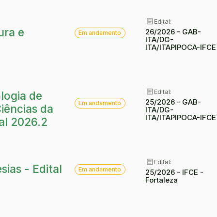
article
Edital:
article
Situação:
ura e
26/2026 - GAB-
Em andamento
ITA/DG-
ITA/ITAPIPOCA-IFCE
article
Edital:
logia de
article
Situação:
25/2026 - GAB-
Em andamento
Ciências da
ITA/DG-
ITA/ITAPIPOCA-IFCE
al 2026.2
article
Edital:
article
Situação:
ias - Edital
Em andamento
25/2026 - IFCE -
Fortaleza