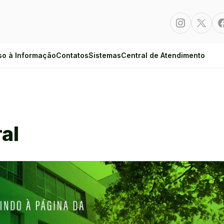
Instagram
Twitte
so à Informação
Contatos
Sistemas
Central de Atendimento
al