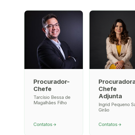
Procurador-
Procurador
Chefe
Chefe
Adjunta
Tarcísio Bessa de
Magalhães Filho
Ingrid Pequeno S
Girão
Contatos
Contatos
arrow_forward
arrow_forward