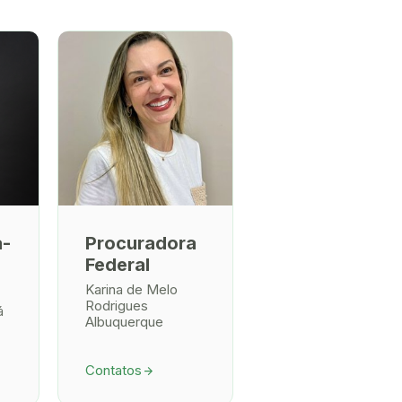
a-
Procuradora
Federal
Karina de Melo
Rodrigues
á
Albuquerque
Contatos
arrow_forward