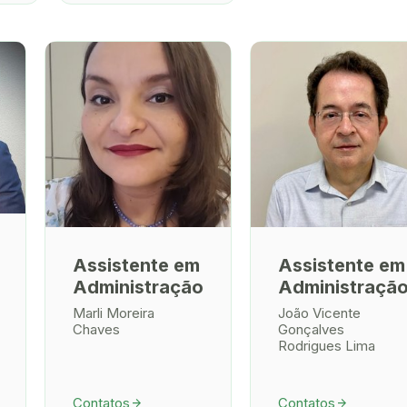
Assistente em
Assistente em
Administração
Administraçã
Marli Moreira
João Vicente
Chaves
Gonçalves
Rodrigues Lima
Contatos
Contatos
arrow_forward
arrow_forward