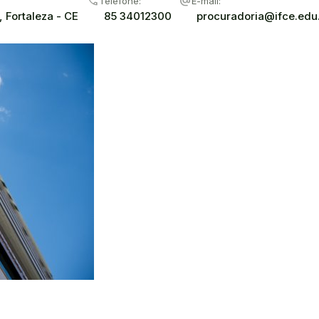
call
alternate_email
Telefone:
E-mail:
 Fortaleza - CE
85 34012300
procuradoria@ifce.edu