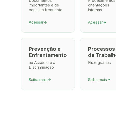
Documentos
Procedimentos
importantes e de
orientações
consulta frequente
internas
Acessar
Acessar
arrow_forward
arrow_forward
Prevenção e
Processos
Enfrentamento
de Trabalh
ao Assédio e à
Fluxogramas
Discriminação
Saiba mais
Saiba mais
arrow_forward
arrow_forward