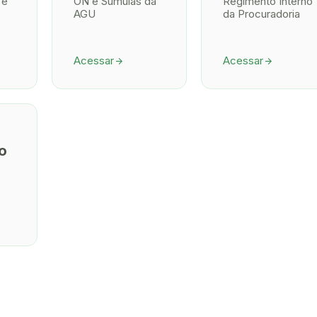
 e
ON e Súmulas da
Regimento Interno
AGU
da Procuradoria
Acessar
Acessar
arrow_forward
arrow_forward
o