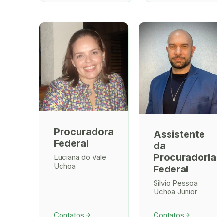
Procuradora
Assistente
Federal
da
Procuradoria
Luciana do Vale
Uchoa
Federal
Silvio Pessoa
Uchoa Junior
Contatos
Contatos
arrow_forward
arrow_forward