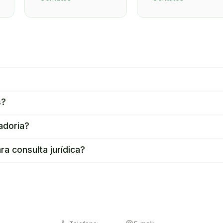
s?
adoria?
a consulta jurídica?