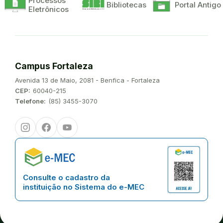
Processos
Bibliotecas
Portal Antigo
Eletrônicos
Campus Fortaleza
Endereço:
Avenida 13 de Maio, 2081 - Benfica - Fortaleza
CEP:
60040-215
Telefone:
(85) 3455-3070
Instagram
Facebook
Youtube
Consulte o cadastro da
instituição no Sistema do e-MEC