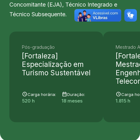
Concomitante (EJA), Técnico Integrado e
Técnico Subsequente.
Pós-graduação
Mestrado 
[Fortaleza]
[Fortal
Especialização em
Mestra
Turismo Sustentável
Engenh
Teleco
schedule
date_range
schedule
Carga horária:
Duração:
Carga hor
520 h
18 meses
1.815 h