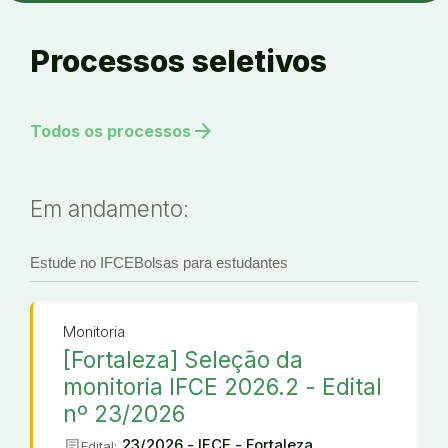
Processos seletivos
arrow_forward
Todos os processos
Em andamento:
Estude no IFCE
Bolsas para estudantes
Monitoria
[Fortaleza] Seleção da
monitoria IFCE 2026.2 - Edital
nº 23/2026
article
23/2026 - IFCE - Fortaleza
Edital: