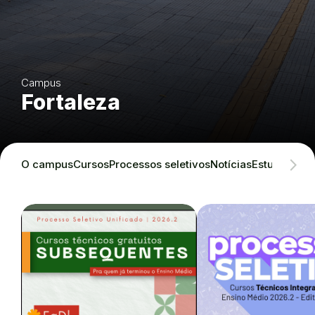
Campus
Fortaleza
O campus
Cursos
Processos seletivos
Notícias
Estudante
En
Destaques