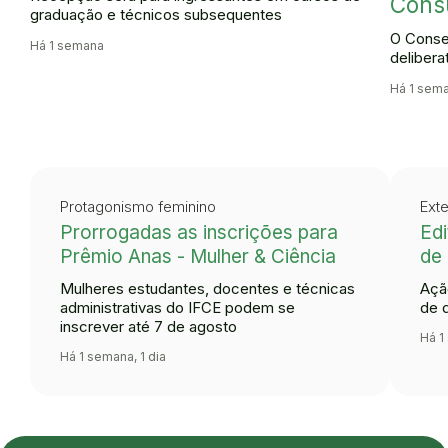
Cons
graduação e técnicos subsequentes
O Conse
Há 1 semana
delibera
Há 1 sem
Protagonismo feminino
Ext
Prorrogadas as inscrições para
Edi
Prêmio Anas - Mulher & Ciência
de 
Mulheres estudantes, docentes e técnicas
Açã
administrativas do IFCE podem se
de 
inscrever até 7 de agosto
Há 1
Há 1 semana, 1 dia