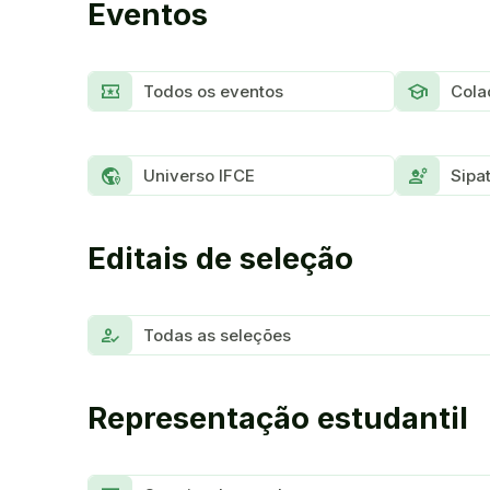
Eventos
Local_Activity
School
Todos os eventos
Cola
Globe_location_pin
Engineering
Universo IFCE
Sipa
Editais de seleção
How_To_Reg
Todas as seleções
Representação estudantil