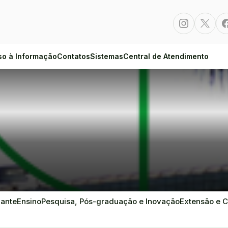
Instagram
Twitte
so à Informação
Contatos
Sistemas
Central de Atendimento
dante
Ensino
Pesquisa, Pós-graduação e Inovação
Extensão e C