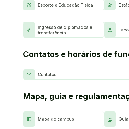
Pool
Person_Check
Esporte e Educação Física
Está
Ingresso de diplomados e
Compare_arrows
Science
Labo
transferência
Contatos e horários de fu
Mail
Contatos
Mapa, guia e regulamenta
Map
Picture_as_pdf
Mapa do campus
Guia