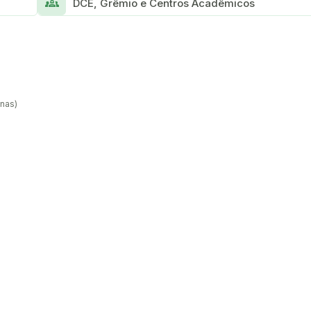
Groups_2
DCE, Grêmio e Centros Acadêmicos
anas)