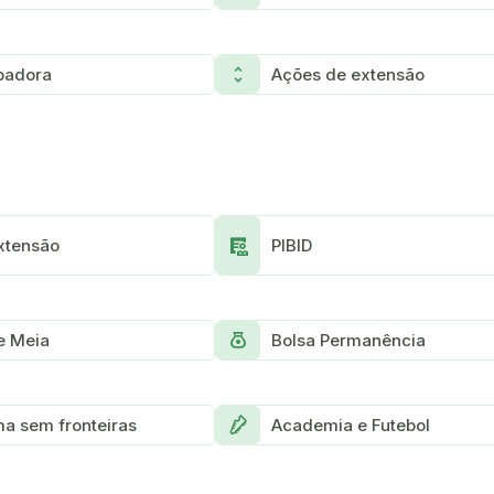
Unfold_more
badora
Ações de extensão
Clinical_Notes
xtensão
PIBID
Money_bag
e Meia
Bolsa Permanência
Shoe_Cleats
ma sem fronteiras
Academia e Futebol