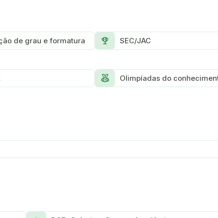
Rewarded_ads
ção de grau e formatura
SEC/JAC
Social_Leaderboard
t
Olimpíadas do conhecimen