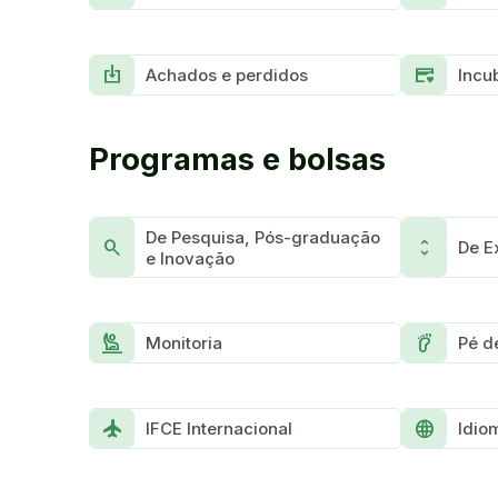
Place_Item
Credit_Card_Heart
Achados e perdidos
Incu
Programas e bolsas
De Pesquisa, Pós-graduação
Search
Unfold_more
De E
e Inovação
Person_Raised_Hand
Barefoot
Monitoria
Pé d
Flight
Language
IFCE Internacional
Idio