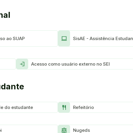
nal
Computer
so ao SUAP
SisAE - Assistência Estudant
Login
Acesso como usuário externo no SEI
udante
Restaurant
e do estudante
Refeitório
Diversity_4
i
Nugeds