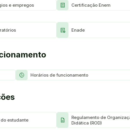
Receipt
gios e empregos
Certificação Enem
Order_approve
ratórios
Enade
ncionamento
Nest_Clock_Farsight_Analog
Horários de funcionamento
ções
Regulamento de Organizaç
Description
 do estudante
Didática (ROD)