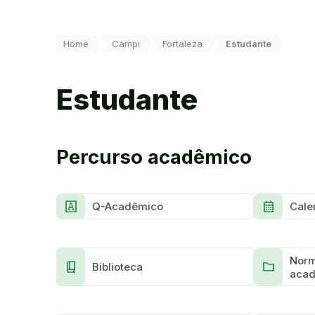
Você está aqui:
Home
Campi
Fortaleza
Estudante
Estudante
Percurso acadêmico
Slab_Serif
Calendar_Month
Q-Acadêmico
Cale
Norm
Book_2
Folder
Biblioteca
aca