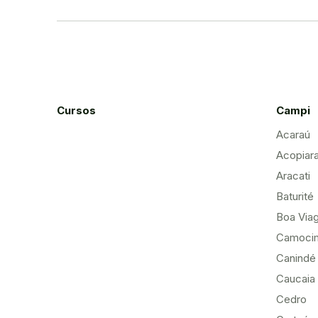
Cursos
Campi
Acaraú
Acopiar
Aracati
Baturité
Boa Via
Camoci
Canindé
Caucaia
Cedro