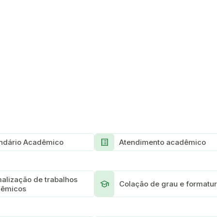
List_Alt
ndário Acadêmico
Atendimento acadêmico
alização de trabalhos
School
Colação de grau e formatu
dêmicos