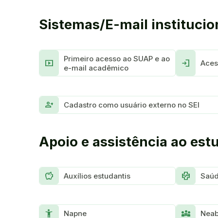
Sistemas/E-mail institucio
Primeiro acesso ao SUAP e ao
Smart_Display
Login
Aces
e-mail acadêmico
Person_add
Cadastro como usuário externo no SEI
Apoio e assistência ao est
Savings
Health_Metrics
Auxílios estudantis
Saúd
Accessibility_New
Diversity_3
Napne
Neab