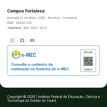
Campus Fortaleza
Endereço:
Avenida 13 de Maio, 2081 - Benfica - Fortaleza
CEP:
60040-215
Telefone:
(85) 3455-3070
Instagram
Facebook
Youtube
Consulte o cadastro da
instituição no Sistema do e-MEC
Copyright © 2026 | Instituto Federal de Educação, Ciência e
Tecnologia do Estado do Ceará