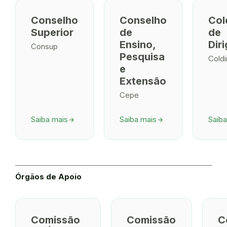
Conselho
Conselho
Col
Superior
de
de
Ensino,
Dir
Consup
Pesquisa
Coldi
e
Extensão
Cepe
Saiba mais
Saiba mais
Saiba
arrow_forward
arrow_forward
Órgãos de Apoio
Comissão
Comissão
C