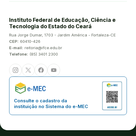
Instituto Federal de Educação, Ciência e
Tecnologia do Estado do Ceará
Endereço:
Rua Jorge Dumar, 1703 - Jardim América - Fortaleza-CE
CEP:
60410-426
E-mail:
reitoria@ifce.edu.br
Telefone:
(85) 3401 2300
Instagram
Twitter/X
Facebook
Youtube
Consulte o cadastro da
instituição no Sistema do e-MEC