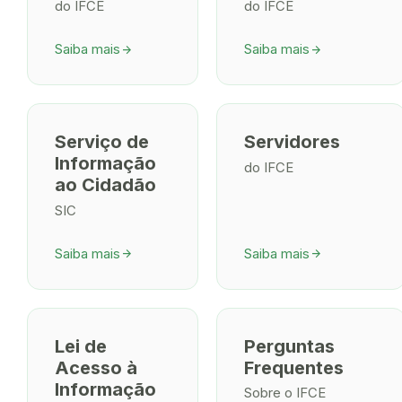
do IFCE
do IFCE
Saiba mais
Saiba mais
arrow_forward
arrow_forward
Serviço de
Servidores
Informação
do IFCE
ao Cidadão
SIC
Saiba mais
Saiba mais
arrow_forward
arrow_forward
Lei de
Perguntas
Acesso à
Frequentes
Informação
Sobre o IFCE