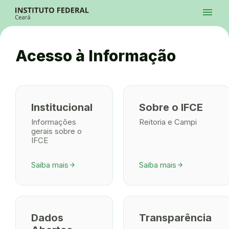
Ir para a página inicial
menu
Ir para a busca
Ir para o menu principal
Menu
Ir para o conteúdo
Ir para o rodapé
Acesso à Informação
Alto Contraste
Login da Área Administrativa
Acessibilidade
Institucional
Sobre o IFCE
Informações
Reitoria e Campi
gerais sobre o
IFCE
Saiba mais
Saiba mais
arrow_forward
arrow_forward
Dados
Transparência