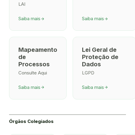
LAI
Saiba mais
Saiba mais
arrow_forward
arrow_forward
Mapeamento
Lei Geral de
de
Proteção de
Processos
Dados
Consulte Aqui
LGPD
Saiba mais
Saiba mais
arrow_forward
arrow_forward
Órgãos Colegiados