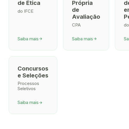
de Ética
Própria
d
de
e
do IFCE
Avaliação
P
CPA
do
Saiba mais
Saiba mais
Sa
arrow_forward
arrow_forward
Concursos
e Seleções
Processos
Seletivos
Saiba mais
arrow_forward