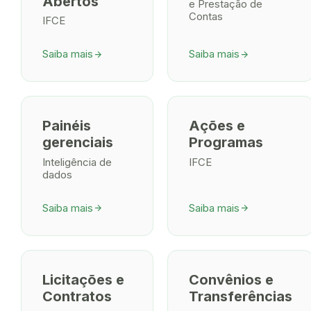
Abertos
e Prestação de
Contas
IFCE
Saiba mais
Saiba mais
arrow_forward
arrow_forward
Painéis
Ações e
gerenciais
Programas
Inteligência de
IFCE
dados
Saiba mais
Saiba mais
arrow_forward
arrow_forward
Licitações e
Convênios e
Contratos
Transferências