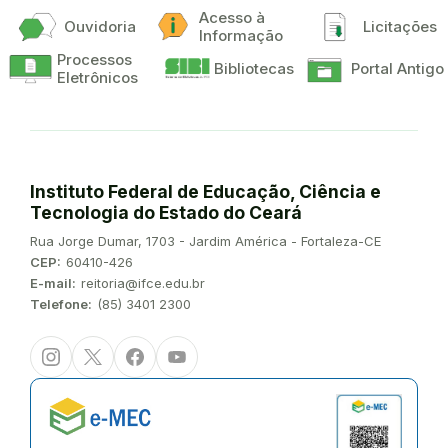
Acesso à
Ouvidoria
Licitações
Informação
Processos
Bibliotecas
Portal Antigo
Eletrônicos
Instituto Federal de Educação, Ciência e
Tecnologia do Estado do Ceará
Endereço:
Rua Jorge Dumar, 1703 - Jardim América - Fortaleza-CE
CEP:
60410-426
E-mail:
reitoria@ifce.edu.br
Telefone:
(85) 3401 2300
Instagram
Twitter/X
Facebook
Youtube