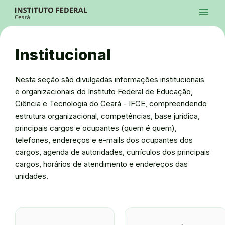
Ir para a página inicial
menu
Ir para a busca
Ir para o menu principal
Menu
Ir para o conteúdo
Ir para o rodapé
Institucional
Alto Contraste
Login da Área Administrativa
Acessibilidade
Nesta seção são divulgadas informações institucionais
e organizacionais do Instituto Federal de Educação,
Ciência e Tecnologia do Ceará - IFCE, compreendendo
estrutura organizacional, competências, base jurídica,
principais cargos e ocupantes (quem é quem),
telefones, endereços e e-mails dos ocupantes dos
cargos, agenda de autoridades, currículos dos principais
cargos, horários de atendimento e endereços das
unidades.