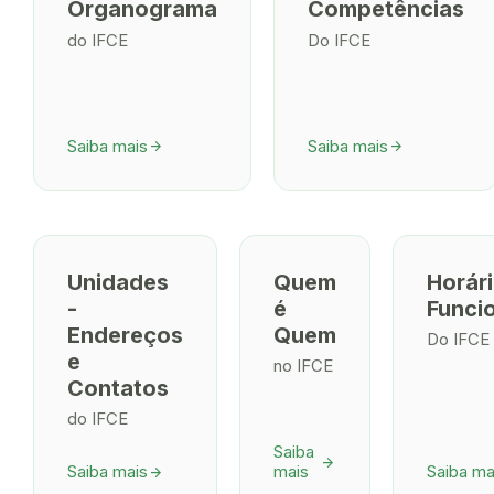
Organograma
Competências
do IFCE
Do IFCE
Saiba mais
Saiba mais
arrow_forward
arrow_forward
Unidades
Quem
Horár
-
é
Funci
Endereços
Quem
Do IFCE
e
no IFCE
Contatos
do IFCE
Saiba
arrow_forward
Saiba mais
mais
Saiba ma
arrow_forward