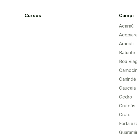
Cursos
Campi
Acaraú
Acopiar
Aracati
Baturité
Boa Via
Camoci
Canindé
Caucaia
Cedro
Crateús
Crato
Fortalez
Guarami