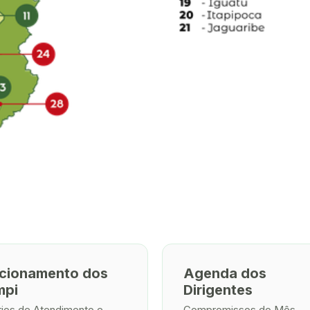
cionamento dos
Agenda dos
mpi
Dirigentes
rios de Atendimento e
Compromissos do Mês