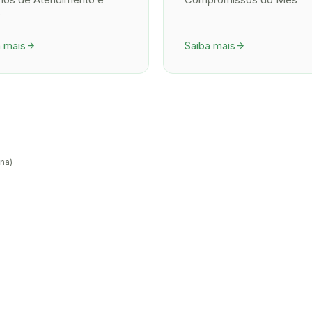
s
a mais
Saiba mais
arrow_forward
arrow_forward
na)