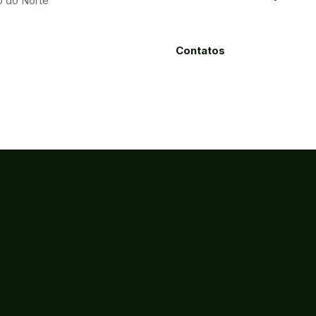
o do Norte
Contatos
Processos
Licitações
Eletrônicos
ão, Ciência e Tecnologia do Estado do Ceará
ca - Fortaleza-CE