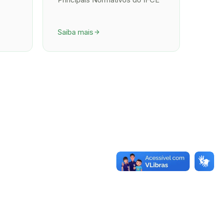
Saiba mais
arrow_forward