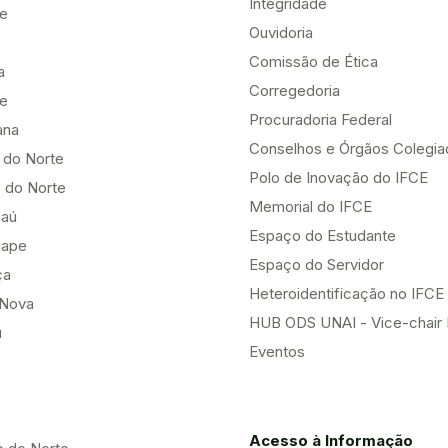
Integridade
te
Ouvidoria
Comissão de Ética
a
Corregedoria
be
Procuradoria Federal
ana
Conselhos e Órgãos Colegi
 do Norte
Polo de Inovação do IFCE
 do Norte
Memorial do IFCE
aú
Espaço do Estudante
uape
Espaço do Servidor
ça
Heteroidentificação no IFCE
Nova
HUB ODS UNAI - Vice-chair
u
Eventos
Acesso à Informação