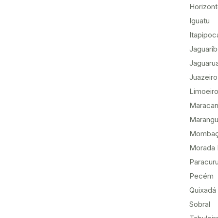
Horizon
Iguatu
Itapipoc
Jaguari
Jaguaru
Juazeiro
Limoeiro
Maracan
Marang
Momba
Morada 
Paracur
Pecém
Quixadá
Sobral