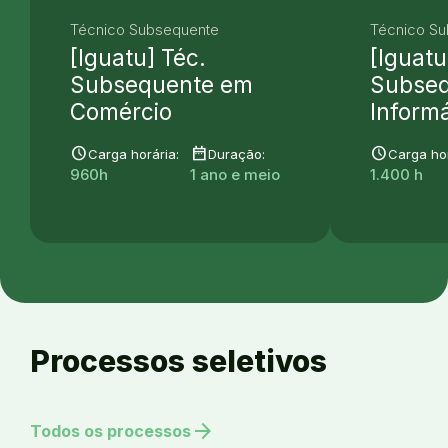
Técnico Subsequente
Técnico S
[Iguatu] Téc.
[Iguatu
Subsequente em
Subse
Comércio
Informá
schedule
date_range
schedule
Carga horária:
Duração:
Carga hor
960h
1 ano e meio
1.400 h
Processos seletivos
arrow_forward
Todos os processos