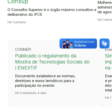
Consup
Mulhere
administ
O Conselho Superior é o órgão máximo consultivo e
de agos
deliberativo do IFCE
Há 1 sema
Há 1 semana
CONNEPI
Eve
Publicado o regulamento da
Sim
Mostra de Tecnologias Sociais do
imp
I ENEXTIF
na
Documento estabelece as normas,
Eve
diretrizes e eixos temáticos para a
e p
participação no evento
éti
Inte
Há 3 semanas, 4 dias
Há 1