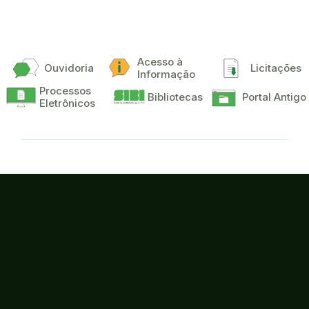
Acesso à
Ouvidoria
Licitações
Informação
Processos
Bibliotecas
Portal Antigo
Eletrônicos
Campus Iguatu
Endereço:
Rodovia Iguatu / Várzea Alegre, km 5, s/n, Vila Cajazeiras -
Iguatu
CEP:
63503-790
Instagram
Facebook
Youtube