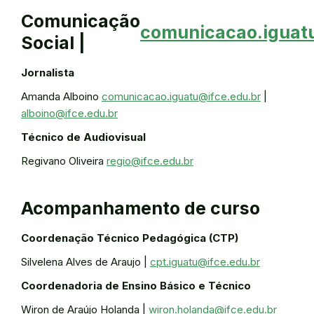
Comunicação
comunicacao.iguat
Social |
Jornalista
Amanda Alboino
comunicacao.iguatu@ifce.edu.br
|
alboino@ifce.edu.br
Técnico de Audiovisual
Regivano Oliveira
regio@ifce.edu.br
Acompanhamento de curso
Coordenação Técnico Pedagógica (CTP)
Silvelena Alves de Araujo |
cpt.iguatu@ifce.edu.br
Coordenadoria de Ensino Básico e Técnico
Wiron de Araújo Holanda |
wiron.holanda@ifce.edu.br