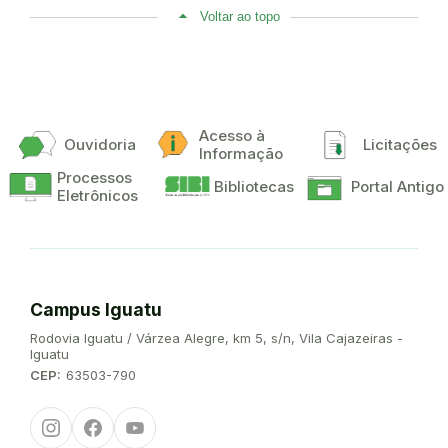
Voltar ao topo
Acesso à
Ouvidoria
Licitações
Informação
Processos
Bibliotecas
Portal Antigo
Eletrônicos
Campus Iguatu
Endereço:
Rodovia Iguatu / Várzea Alegre, km 5, s/n, Vila Cajazeiras -
Iguatu
CEP:
63503-790
Instagram
Facebook
Youtube