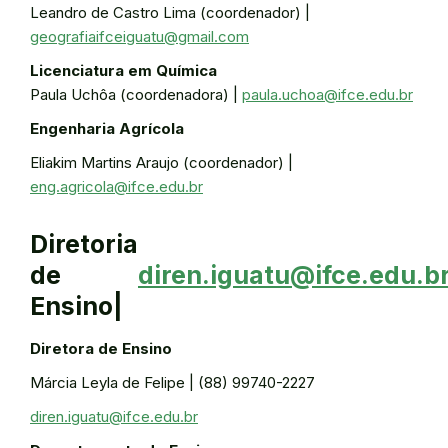
Leandro de Castro Lima (coordenador) |
geografiaifceiguatu@gmail.com
Licenciatura em Química
Paula Uchôa (coordenadora) |
paula.uchoa@ifce.edu.br
Engenharia Agrícola
Eliakim Martins Araujo (coordenador) |
eng.agricola@ifce.edu.br
Diretoria
de
diren.iguatu@ifce.edu.b
Ensino|
Diretora de Ensino
Márcia Leyla de Felipe | (88) 99740-2227
diren.iguatu@ifce.edu.br