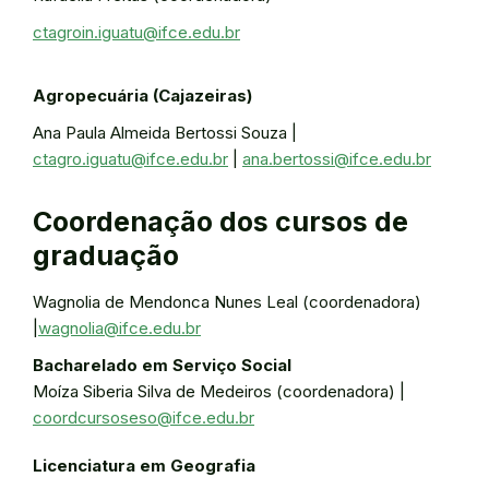
ctagroin.iguatu@ifce.edu.br
Agropecuária (Cajazeiras)
Ana Paula Almeida Bertossi Souza |
ctagro.iguatu@ifce.edu.br
|
ana.bertossi@ifce.edu.br
Coordenação dos cursos de
graduação
Wagnolia de Mendonca Nunes Leal (coordenadora)
|
wagnolia@ifce.edu.br
Bacharelado em Serviço Social
Moíza Siberia Silva de Medeiros (coordenadora) |
coordcursoseso@ifce.edu.br
Licenciatura em Geografia