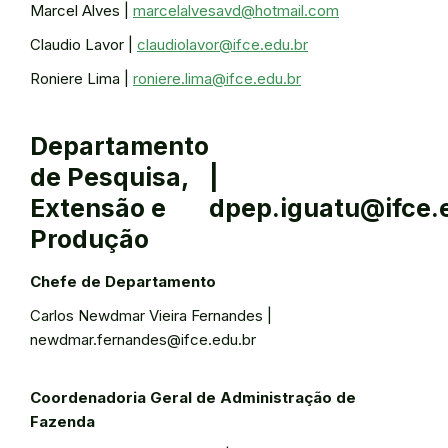
Marcel Alves |
marcelalvesavd@hotmail.com
Claudio Lavor |
claudiolavor@ifce.edu.br
Roniere Lima |
roniere.lima@ifce.edu.br
Departamento
de Pesquisa,
|
Extensão e
dpep.iguatu@ifce.
Produção
Chefe de Departamento
Carlos Newdmar Vieira Fernandes |
newdmar.fernandes@ifce.edu.br
Coordenadoria Geral de Administração de
Fazenda