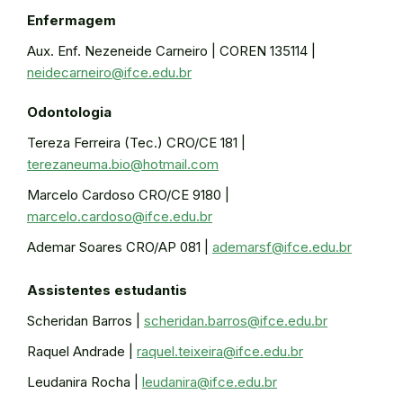
Enfermagem
Aux. Enf. Nezeneide Carneiro | COREN 135114 |
neidecarneiro@ifce.edu.br
Odontologia
Tereza Ferreira (Tec.) CRO/CE 181 |
terezaneuma.bio@hotmail.com
Marcelo Cardoso CRO/CE 9180 |
marcelo.cardoso@ifce.edu.br
Ademar Soares CRO/AP 081 |
ademarsf@ifce.edu.br
Assistentes estudantis
Scheridan Barros |
scheridan.barros@ifce.edu.br
Raquel Andrade |
raquel.teixeira@ifce.edu.br
Leudanira Rocha |
leudanira@ifce.edu.br