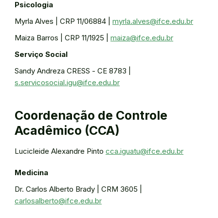
Psicologia
Myrla Alves | CRP 11/06884 |
myrla.alves@ifce.edu.br
Maiza Barros | CRP 11/1925 |
maiza@ifce.edu.br
Serviço Social
Sandy Andreza CRESS - CE 8783 |
s.servicosocial.igu@ifce.edu.br
Coordenação de Controle
Acadêmico (CCA)
Lucicleide Alexandre Pinto
cca.iguatu@ifce.edu.br
Medicina
Dr. Carlos Alberto Brady | CRM 3605 |
carlosalberto@ifce.edu.br