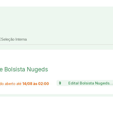
E
Seleção Interna
de Bolsista Nugeds
attach_file
Edital Bolsista Nugeds 2
do aberto até
14/08 às 02:00