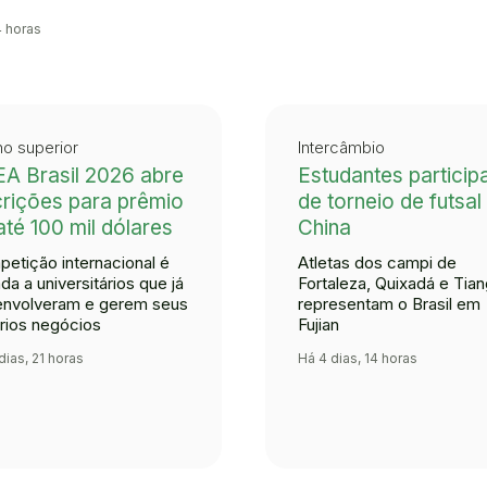
4 horas
no superior
Intercâmbio
A Brasil 2026 abre
Estudantes partici
crições para prêmio
de torneio de futsal
até 100 mil dólares
China
etição internacional é
Atletas dos campi de
ada a universitários que já
Fortaleza, Quixadá e Tia
nvolveram e gerem seus
representam o Brasil em
rios negócios
Fujian
dias, 21 horas
Há 4 dias, 14 horas