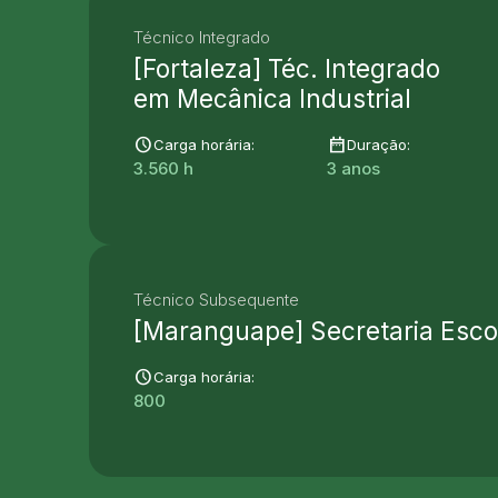
Técnico Integrado
[Fortaleza] Téc. Integrado
em Mecânica Industrial
schedule
date_range
Carga horária:
Duração:
3.560 h
3 anos
Técnico Subsequente
[Maranguape] Secretaria Esco
schedule
Carga horária:
800