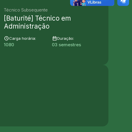
Técnico Subsequente
[Baturité] Técnico em
Administração
schedule
date_range
Carga horária:
Duração:
1080
03 semestres