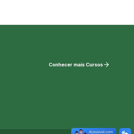
arrow_forward
Conhecer mais Cursos