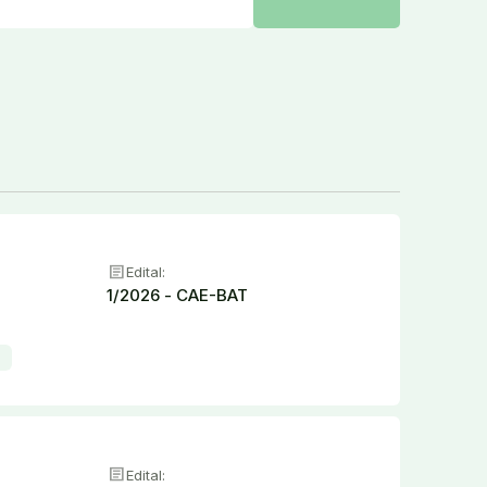
article
Edital:
1/2026 - CAE-BAT
026 Baturité
article
Edital: