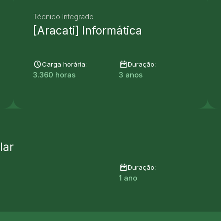
Técnico Integrado
[Aracati] Informática
schedule
date_range
Carga horária:
Duração:
3.360 horas
3 anos
lar
date_range
Duração:
1 ano