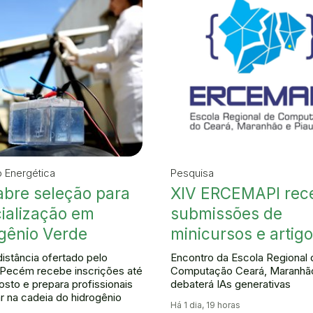
o Energética
Pesquisa
abre seleção para
XIV ERCEMAPI rec
ialização em
submissões de
gênio Verde
minicursos e artig
distância ofertado pelo
Encontro da Escola Regional 
Pecém recebe inscrições até
Computação Ceará, Maranhão
osto e prepara profissionais
debaterá IAs generativas
ar na cadeia do hidrogênio
Há 1 dia, 19 horas