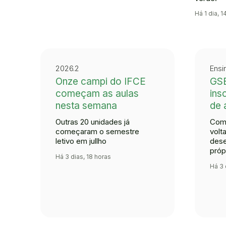
Há 1 dia, 1
2026.2
Ensi
Onze campi do IFCE
GSE
começam as aulas
ins
nesta semana
de 
Outras 20 unidades já
Comp
começaram o semestre
volt
letivo em jullho
dese
próp
Há 3 dias, 18 horas
Há 3 