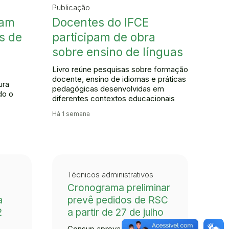
Publicação
mam
Docentes do IFCE
s de
participam de obra
sobre ensino de línguas
Livro reúne pesquisas sobre formação
docente, ensino de idiomas e práticas
ura
pedagógicas desenvolvidas em
do o
diferentes contextos educacionais
Há 1 semana
Técnicos administrativos
Cronograma preliminar
a
prevê pedidos de RSC
2
a partir de 27 de julho
Consup aprova o regimento