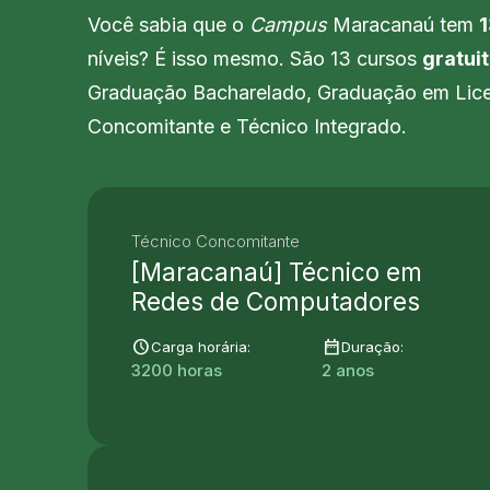
Você sabia que o
Campus
Maracanaú tem
1
níveis? É isso mesmo. São 13 cursos
gratui
Graduação Bacharelado, Graduação em Lice
Concomitante e Técnico Integrado.
Técnico Concomitante
[Maracanaú] Técnico em
Redes de Computadores
schedule
date_range
Carga horária:
Duração:
3200 horas
2 anos