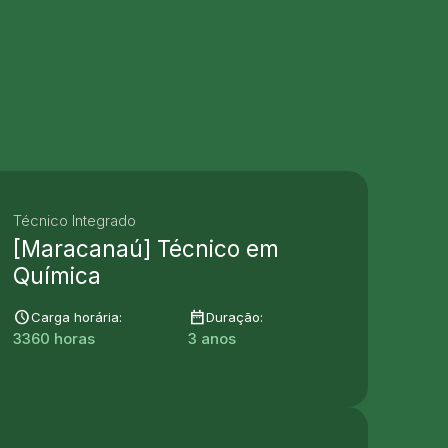
Técnico Integrado
[Maracanaú] Técnico em
Química
schedule
date_range
Carga horária:
Duração:
3360 horas
3 anos