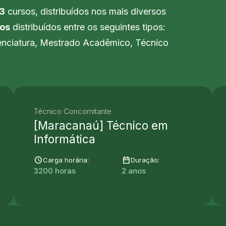
3
cursos, distribuídos nos mais diversos
tos
distribuídos entre os seguintes tipos:
nciatura, Mestrado Acadêmico, Técnico
Técnico Concomitante
[Maracanaú] Técnico em
Informática
schedule
date_range
Carga horária:
Duração:
3200 horas
2 anos