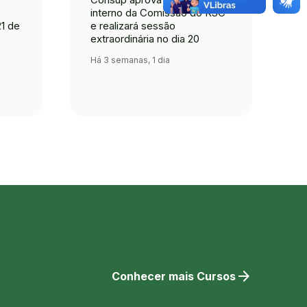
interno da Comissão do RSC
1 de
e realizará sessão
extraordinária no dia 20
Há 3 semanas, 1 dia
arrow_forward
Conhecer mais Cursos