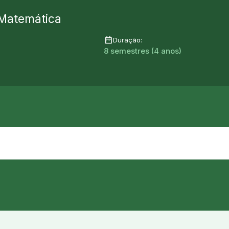
 Matemática
date_range
Duração:
8 semestres (4 anos)