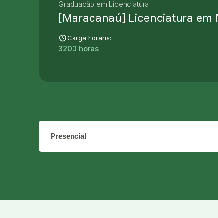
Graduação em Licenciatura
[Maracanaú] Licenciatura em
schedule
Carga horária:
3200 horas
O que você busca aprender?