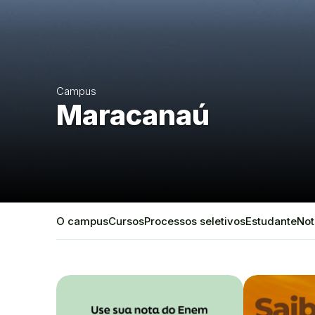
Campus
Maracanaú
O campus
Cursos
Processos seletivos
Estudante
Not
Destaques