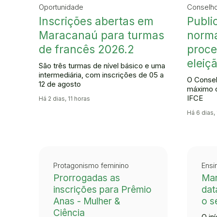
Oportunidade
Conselho
Inscrições abertas em
Publi
Maracanaú para turmas
norm
de francês 2026.2
proce
eleiç
São três turmas de nível básico e uma
intermediária, com inscrições de 05 a
O Consel
12 de agosto
máximo c
IFCE
Há 2 dias, 11 horas
Há 6 dias, 
Protagonismo feminino
Ensi
Prorrogadas as
Mar
inscrições para Prêmio
dat
Anas - Mulher &
o s
Ciência
O in