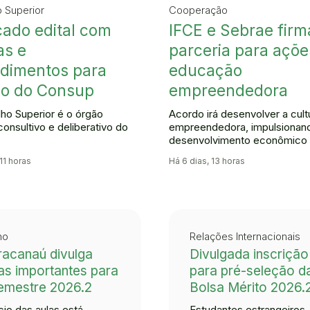
 Superior
Cooperação
cado edital com
IFCE e Sebrae fir
as e
parceria para açõe
dimentos para
educação
ão do Consup
empreendedora
ho Superior é o órgão
Acordo irá desenvolver a cult
onsultivo e deliberativo do
empreendedora, impulsionan
desenvolvimento econômico
11 horas
Há 6 dias, 13 horas
no
Relações Internacionais
acanaú divulga
Divulgada inscrição
as importantes para
para pré-seleção d
emestre 2026.2
Bolsa Mérito 2026.
ício das aulas está
Estudantes estrangeiros