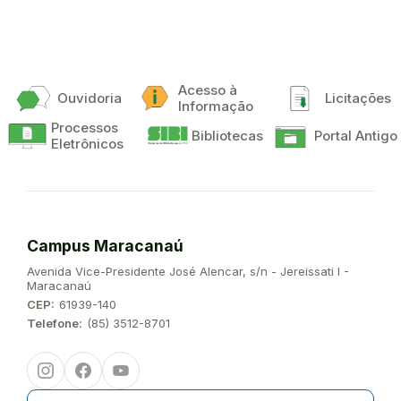
Acesso à
Ouvidoria
Licitações
Informação
Processos
Bibliotecas
Portal Antigo
Eletrônicos
Campus Maracanaú
Endereço:
Avenida Vice-Presidente José Alencar, s/n - Jereissati I -
Maracanaú
CEP:
61939-140
Telefone:
(85) 3512-8701
Instagram
Facebook
Youtube