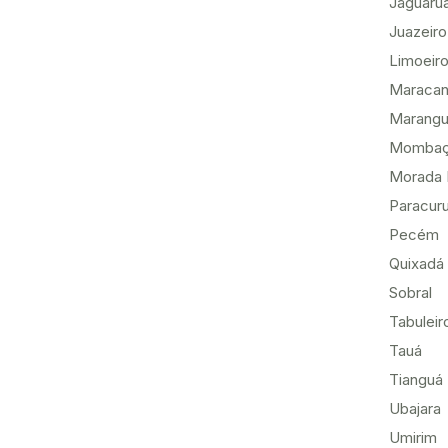
Jaguaru
Juazeiro
Limoeiro
Maracan
Marang
Momba
Morada 
Paracur
Pecém
Quixadá
Sobral
Tabuleir
Tauá
Tianguá
Ubajara
Umirim