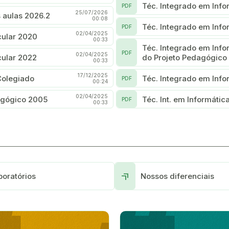
Téc. Integrado em Info
PDF
25/07/2026
 aulas 2026.2
00:08
Téc. Integrado em Info
PDF
02/04/2025
cular 2020
00:33
Téc. Integrado em Inf
PDF
02/04/2025
cular 2022
do Projeto Pedagógico
00:33
17/12/2025
Colegiado
Téc. Integrado em Info
PDF
00:24
02/04/2025
dagógico 2005
Téc. Int. em Informátic
PDF
00:33
More_up
boratórios
Nossos diferenciais