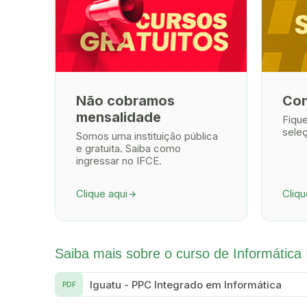
Não cobramos
Con
mensalidade
Fiqu
sele
Somos uma instituição pública
e gratuita. Saiba como
ingressar no IFCE.
Clique aqui
Cliqu
arrow_forward
Saiba mais sobre o curso de Informática
Iguatu - PPC Integrado em Informática
PDF