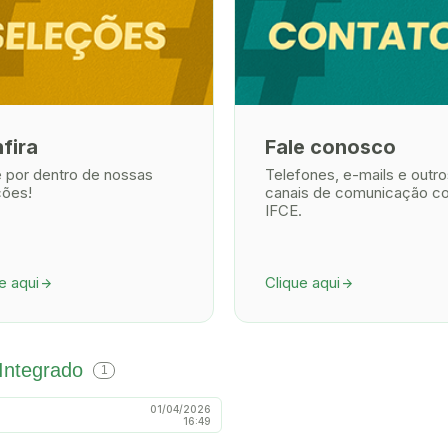
fira
Fale conosco
e por dentro de nossas
Telefones, e-mails e outro
ções!
canais de comunicação c
IFCE.
e aqui
Clique aqui
arrow_forward
arrow_forward
 Integrado
1
01/04/2026
16:49