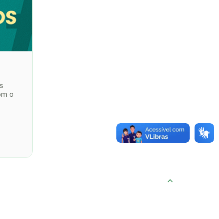
s
om o