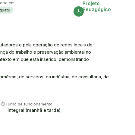
Acesse
erta em:
Projeto
Pedagógico
Iguatu
download
tadores e pela operação de redes locais de
nça do trabalho e preservação ambiental no
ntexto em que está inserido, demonstrando
ércio, de serviços, da indústria, de consultoria, de
timer
Turno de funcionamento:
Integral (manhã e tarde)