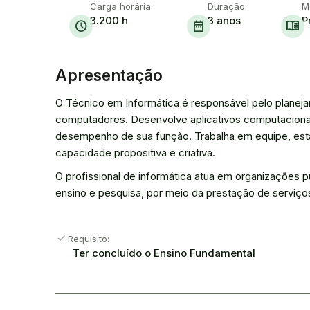
Carga horária:
Duração:
M
3.200 h
3 anos
P
schedule
date_range
menu_book
Apresentação
O Técnico em Informática é responsável pelo plane
computadores. Desenvolve aplicativos computacionai
desempenho de sua função. Trabalha em equipe, esta
capacidade propositiva e criativa.
O profissional de informática atua em organizações p
ensino e pesquisa, por meio da prestação de serviço
check
Requisito:
Ter concluído o Ensino Fundamental