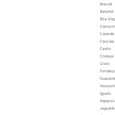
Aracati
Baturité
Boa Via
Camoci
Canindé
Caucaia
Cedro
Crateús
Crato
Fortalez
Guarami
Horizon
Iguatu
Itapipoc
Jaguari