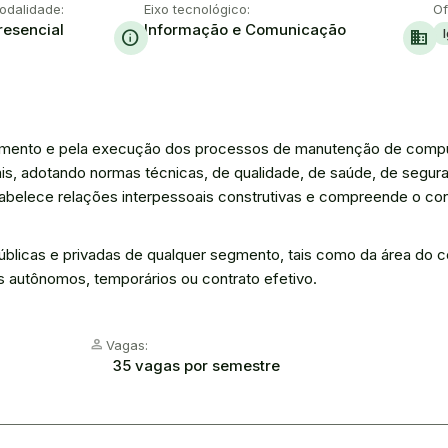
odalidade:
Eixo tecnológico:
Of
resencial
Informação e Comunicação
info
domain
jamento e pela execução dos processos de manutenção de compu
s, adotando normas técnicas, de qualidade, de saúde, de segura
belece relações interpessoais construtivas e compreende o co
úblicas e privadas de qualquer segmento, tais como da área do com
s autônomos, temporários ou contrato efetivo.
Person
Vagas:
35 vagas por semestre