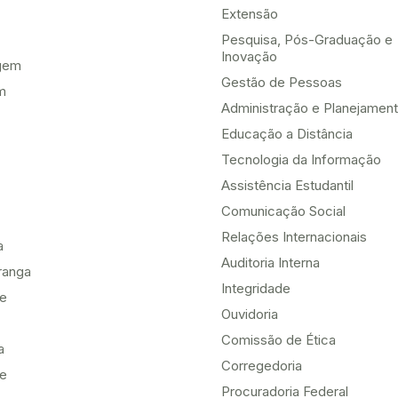
Extensão
Pesquisa, Pós-Graduação e
Inovação
gem
Gestão de Pessoas
m
Administração e Planejamen
Educação a Distância
Tecnologia da Informação
Assistência Estudantil
Comunicação Social
Relações Internacionais
a
Auditoria Interna
ranga
Integridade
te
Ouvidoria
Comissão de Ética
a
Corregedoria
be
Procuradoria Federal