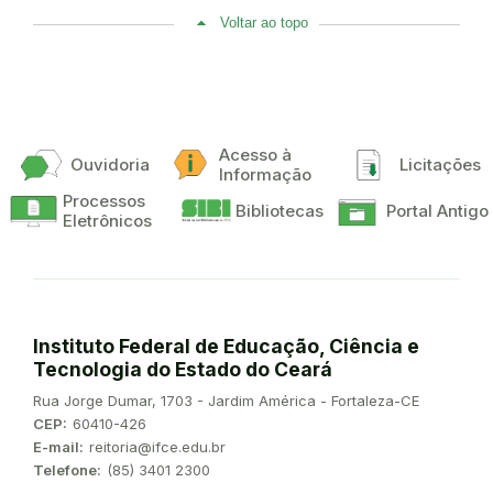
Voltar ao topo
Acesso à
Ouvidoria
Licitações
Informação
Processos
Bibliotecas
Portal Antigo
Eletrônicos
Instituto Federal de Educação, Ciência e
Tecnologia do Estado do Ceará
Endereço:
Rua Jorge Dumar, 1703 - Jardim América - Fortaleza-CE
CEP:
60410-426
E-mail:
reitoria@ifce.edu.br
Telefone:
(85) 3401 2300