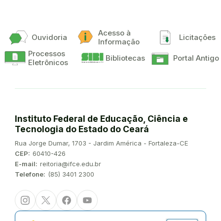
Acesso à
Ouvidoria
Licitações
Informação
Processos
Bibliotecas
Portal Antigo
Eletrônicos
Instituto Federal de Educação, Ciência e
Tecnologia do Estado do Ceará
Endereço:
Rua Jorge Dumar, 1703 - Jardim América - Fortaleza-CE
CEP:
60410-426
E-mail:
reitoria@ifce.edu.br
Telefone:
(85) 3401 2300
Instagram
Twitter/X
Facebook
Youtube