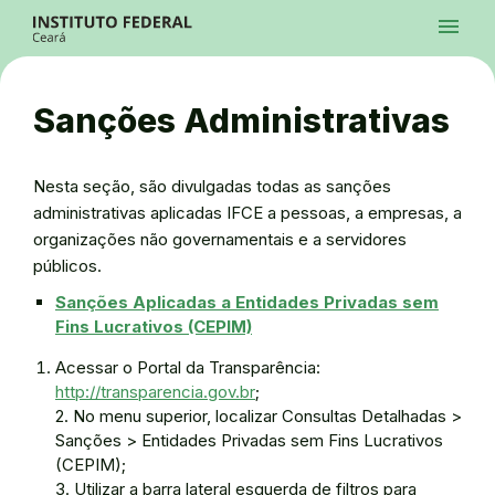
Ir para a página inicial
Início
Processos Seletivos
Cursos
Campi
Institucional
menu
Acesso à Informação
Contatos
Sistemas
Ir para a busca
Central de Atendimento
Acessibilidade
Créditos
Alto Contraste
Modo Escuro
Busca
contrast
dark_mode
search
Instagram
Twitter/X
Facebook
Linkedin
Youtube
Ir para o menu principal
Menu
Ir para o conteúdo
Ir para o rodapé
Sanções Administrativas
Alto Contraste
Login da Área Administrativa
Acessibilidade
Nesta seção, são divulgadas todas as sanções
administrativas aplicadas IFCE a pessoas, a empresas, a
organizações não governamentais e a servidores
públicos.
Sanções Aplicadas
a
Entidades Privadas sem
Fins Lucrativos (CEPIM)
Acessar o Portal da Transparência:
http://transparencia.gov.br
;
2. No menu superior, localizar Consultas Detalhadas >
Sanções > Entidades Privadas sem Fins Lucrativos
(CEPIM);
3. Utilizar a barra lateral esquerda de filtros para