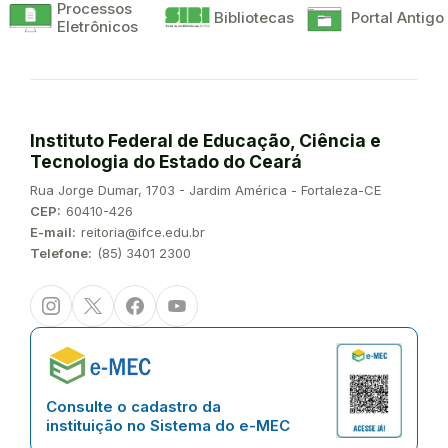
Processos
Bibliotecas
Portal Antigo
Eletrônicos
Instituto Federal de Educação, Ciência e
Tecnologia do Estado do Ceará
Endereço:
Rua Jorge Dumar, 1703 - Jardim América - Fortaleza-CE
CEP:
60410-426
E-mail:
reitoria@ifce.edu.br
Telefone:
(85) 3401 2300
Instagram
Twitter/X
Facebook
Youtube
Consulte o cadastro da
instituição no Sistema do e-MEC