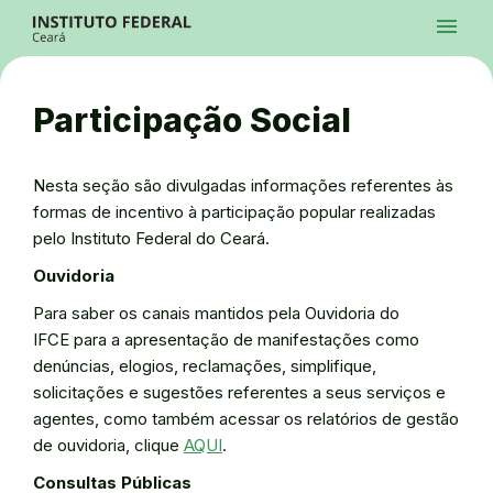
Ir para a página inicial
Início
Processos Seletivos
Cursos
Campi
Institucional
menu
Acesso à Informação
Contatos
Sistemas
Ir para a busca
Central de Atendimento
Acessibilidade
Créditos
Alto Contraste
Modo Escuro
Busca
contrast
dark_mode
search
Instagram
Twitter/X
Facebook
Linkedin
Youtube
Ir para o menu principal
Menu
Ir para o conteúdo
Ir para o rodapé
Participação Social
Alto Contraste
Login da Área Administrativa
Acessibilidade
Nesta seção são divulgadas informações referentes às
formas de incentivo à participação popular realizadas
pelo Instituto Federal do Ceará.
Ouvidoria
Para saber os canais mantidos pela Ouvidoria do
IFCE para a apresentação de manifestações como
denúncias, elogios, reclamações, simplifique,
solicitações e sugestões referentes a seus serviços e
agentes, como também acessar os relatórios de gestão
de ouvidoria, clique
AQUI
.
Consultas Públicas