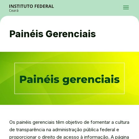
Ir para a página inicial
menu
Ir para a busca
Ir para o menu principal
Menu
Ir para o conteúdo
Ir para o rodapé
Painéis Gerenciais
Alto Contraste
Login da Área Administrativa
Acessibilidade
Os painéis gerenciais têm objetivo de fomentar a cultura
de transparência na administração pública federal e
proporcionar o direito de acesso à informação. A página