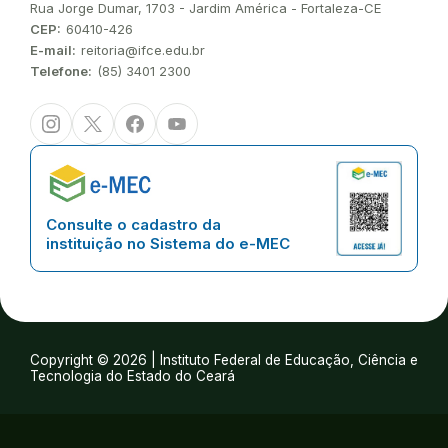
Endereço:
Rua Jorge Dumar, 1703 - Jardim América - Fortaleza-CE
CEP:
60410-426
E-mail:
reitoria@ifce.edu.br
Telefone:
(85) 3401 2300
Instagram
Twitter/X
Facebook
Youtube
Consulte o cadastro da
instituição no Sistema do e-MEC
Copyright © 2026 | Instituto Federal de Educação, Ciência e
Tecnologia do Estado do Ceará