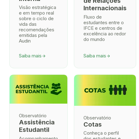
de Relações
Visão estratégica
Internacionais
e em tempo real
Fluxo de
sobre o ciclo de
estudantes entre o
vida das
IFCE e centros de
recomendações
excelência ao redor
emitidas pela
do mundo
Audin
Saiba mais
Saiba mais
arrow_forward
arrow_forward
Observatório
Observatório
Assistência
Cotas
Estudantil
Conheça o perfil
Acompanhamento
dos estudantes e