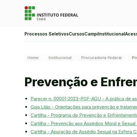
Ir para a página inicial
Ir para a busca
Ir para o menu principal
Ir para o conteúdo
Ir para o rodapé
Alto Contraste
Processos Seletivos
Cursos
Campi
Institucional
Aces
Login da Área Administrativa
Acessibilidade
Você está aqui:
Home
Institucional
Procuradoria Federal
Pr
Prevenção e Enfre
Parecer n. 00001-2023-PGF-AGU - A prática de ass
Guia Lilás - Orientações para prevenção e tratame
Cartilha - Programa de Prevenção e Enfrentament
Cartilha - Prevenção aos Assédios Moral e Sexua
Cartilha - Apuração de Assédio Sexual na Esfera C