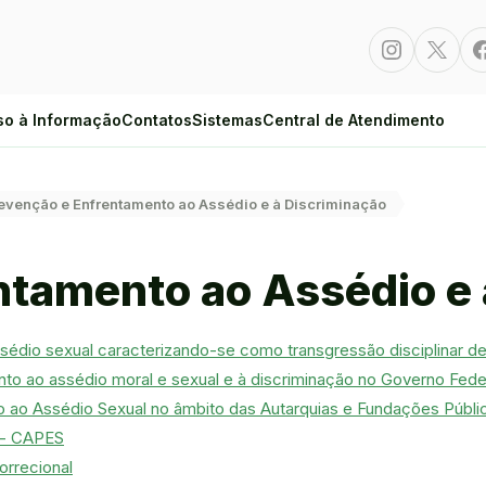
Instagram
Twitte
so à Informação
Contatos
Sistemas
Central de Atendimento
evenção e Enfrentamento ao Assédio e à Discriminação
ntamento ao Assédio e 
édio sexual caracterizando-se como transgressão disciplinar de
nto ao assédio moral e sexual e à discriminação no Governo Fede
o ao Assédio Sexual no âmbito das Autarquias e Fundações Públi
l - CAPES
orrecional