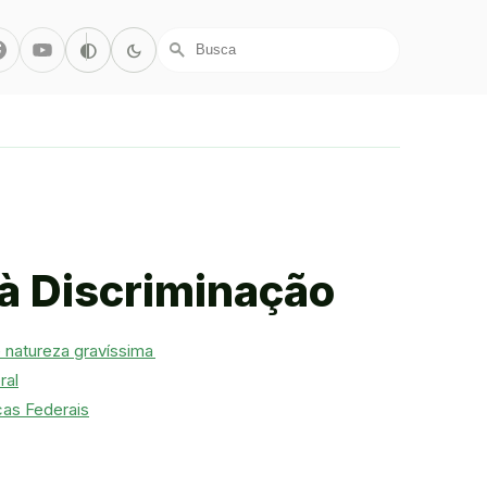
r/X
Facebook
Youtube
Alto Contraste
Modo Escuro
contrast
dark_mode
search
à Discriminação
 natureza gravíssima
ral
cas Federais