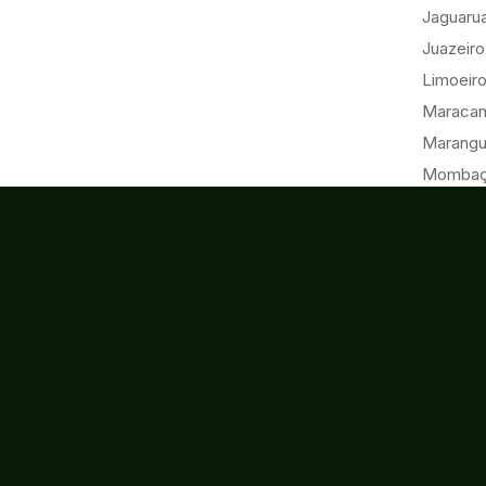
Jaguaru
Juazeiro
Limoeiro
Maracan
Marang
Momba
Morada 
Paracur
Pecém
Quixadá
Sobral
Tabuleir
Tauá
Tianguá
Ubajara