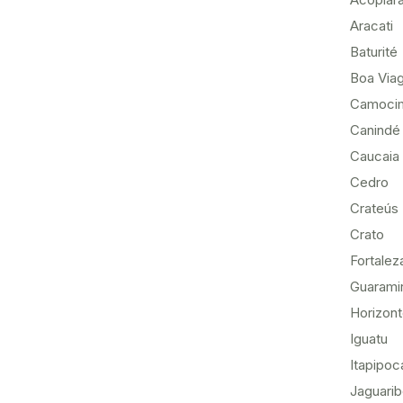
Aracati
Baturité
Boa Via
Camoci
Canindé
Caucaia
Cedro
Crateús
Crato
Fortalez
Guarami
Horizon
Iguatu
Itapipoc
Jaguari