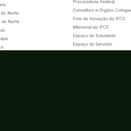
Procuradoria Federal
ana
Conselhos e Órgãos Colegi
 do Norte
Polo de Inovação do IFCE
 do Norte
Memorial do IFCE
aú
Espaço do Estudante
uape
Espaço do Servidor
ça
Heteroidentificação no IFCE
Nova
HUB ODS UNAI - Vice-chair
u
Eventos
Acesso à Informação
o do Norte
Contatos