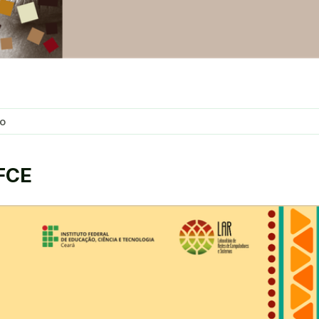
ão
IFCE