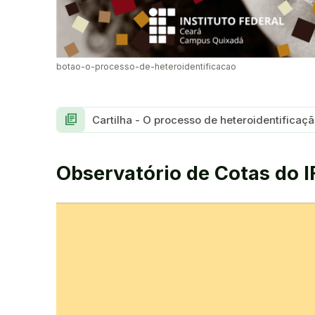
botao-o-processo-de-heteroidentificacao
library_books
Cartilha - O processo de heteroidentificaç
Observatório de Cotas do 