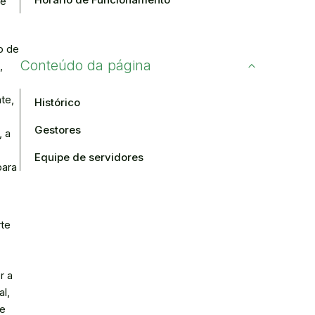
de
o de
Conteúdo da página
,
te,
Histórico
Gestores
, a
Equipe de servidores
para
rte
r a
l,
de