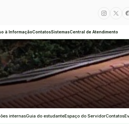
Instagram
Twitte
so à Informação
Contatos
Sistemas
Central de Atendimento
ões internas
Guia do estudante
Espaço do Servidor
Contatos
E