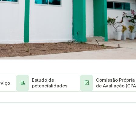
Estudo de
Comissão Própria
finance
assignment_turned_in
rviço
potencialidades
de Avaliação (CPA