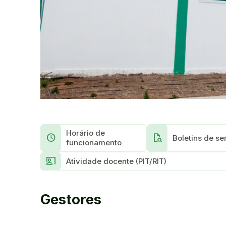
Horário de
schedule
document_search
Boletins de se
funcionamento
co_present
Atividade docente (PIT/RIT)
Gestores