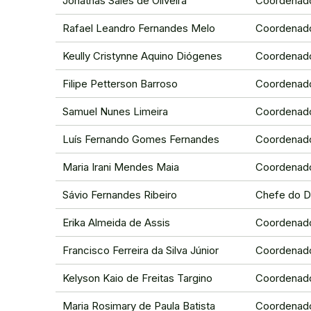
Jonathas Sales de Oliveira
Coordenado
Rafael Leandro Fernandes Melo
Coordenado
Keully Cristynne Aquino Diógenes
Coordenado
Filipe Petterson Barroso
Coordenado
Samuel Nunes Limeira
Coordenado
Luís Fernando Gomes Fernandes
Coordenado
Maria Irani Mendes Maia
Coordenado
Sávio Fernandes Ribeiro
Chefe do D
Erika Almeida de Assis
Coordenado
Francisco Ferreira da Silva Júnior
Coordenador
Kelyson Kaio de Freitas Targino
Coordenado
Maria Rosimary de Paula Batista
Coordenado