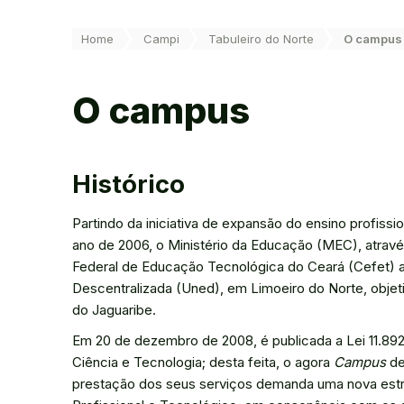
Você está aqui:
Home
Campi
Tabuleiro do Norte
O campus
O campus
Histórico
Partindo da iniciativa de expansão do ensino profissi
ano de 2006, o Ministério da Educação (MEC), atravé
Federal de Educação Tecnológica do Ceará (Cefet) a
Descentralizada (Uned), em Limoeiro do Norte, objet
do Jaguaribe.
Em 20 de dezembro de 2008, é publicada a Lei 11.89
Ciência e Tecnologia; desta feita, o agora
Campus
de
prestação dos seus serviços demanda uma nova estru