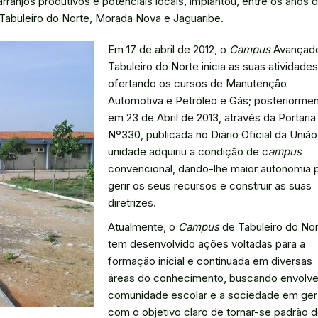
ranjos produtivos e potenciais locais, implantou, entre os anos 
abuleiro do Norte, Morada Nova e Jaguaribe.
Em 17 de abril de 2012, o
Campus
Avançad
Tabuleiro do Norte inicia as suas atividades
ofertando os cursos de Manutenção
Automotiva e Petróleo e Gás; posteriormen
em 23 de Abril de 2013, através da Portaria
Nº330, publicada no Diário Oficial da União
unidade adquiriu a condição de c
ampus
convencional, dando-lhe maior autonomia 
gerir os seus recursos e construir as suas
diretrizes.
Atualmente, o
Campus
de Tabuleiro do No
tem desenvolvido ações voltadas para a
formação inicial e continuada em diversas
áreas do conhecimento, buscando envolve
comunidade escolar e a sociedade em gera
com o objetivo claro de tornar-se padrão 