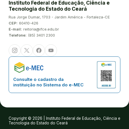
Instituto Federal de Educação, Ciência e
Tecnologia do Estado do Ceará
Endereço:
Rua Jorge Dumar, 1703 - Jardim América - Fortaleza-CE
CEP:
60410-426
E-mail:
reitoria@ifce.edu.br
Telefone:
(85) 3401 2300
Instagram
Twitter/X
Facebook
Youtube
Consulte o cadastro da
instituição no Sistema do e-MEC
Copyright © 2026 | Instituto Federal de Educação, Ciência e
Tecnologia do Estado do Ceará