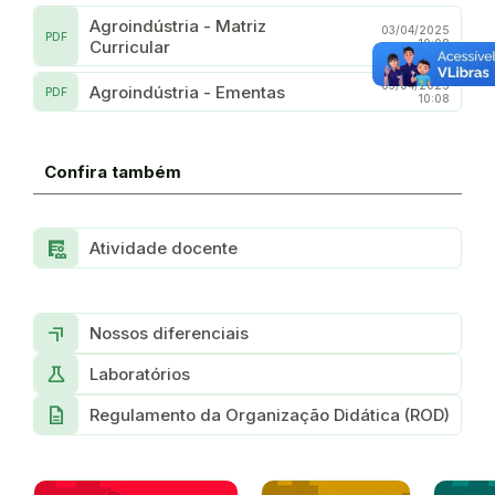
Agroindústria - Matriz
03/04/2025
PDF
Curricular
10:08
03/04/2025
Agroindústria - Ementas
PDF
10:08
Confira também
clinical_notes
Atividade docente
More_up
Nossos diferenciais
Science
Laboratórios
description
Regulamento da Organização Didática (ROD)