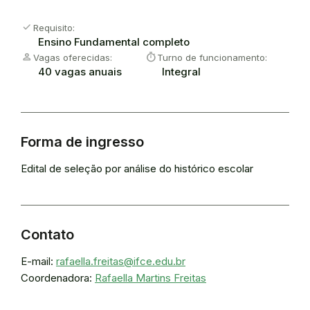
check
Requisito:
Ensino Fundamental completo
person
timer
Vagas oferecidas:
Turno de funcionamento:
40 vagas anuais
Integral
Forma de ingresso
Edital de seleção por análise do histórico escolar
Contato
E-mail:
rafaella.freitas@ifce.edu.br
Coordenadora:
Rafaella Martins Freitas