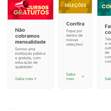
Confira
Fa
Não
Fique por
co
dentro de
cobramos
Tel
nossas
mensalidade
e-m
seleções!
out
Somos uma
de
instituição pública
co
e gratuita, com
com
educação de
qualidade!
Saiba
arrow_forward
Saiba mais
mais
Sai
arrow_forward