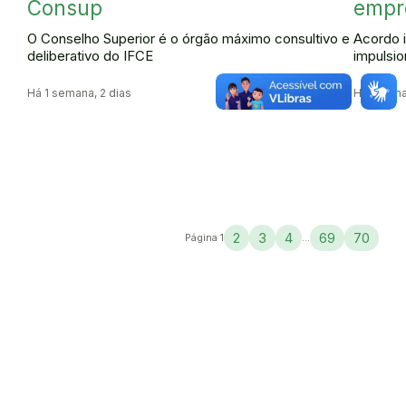
Consup
empr
O Conselho Superior é o órgão máximo consultivo e
Acordo 
deliberativo do IFCE
impulsi
Há 1 semana, 2 dias
Há 1 sema
2
3
4
69
70
Página 1
...