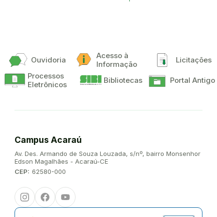
Acesso à
Ouvidoria
Licitações
Informação
Processos
Bibliotecas
Portal Antigo
Eletrônicos
Campus Acaraú
Endereço:
Av. Des. Armando de Souza Louzada, s/nº, bairro Monsenhor
Edson Magalhães - Acaraú-CE
CEP:
62580-000
Instagram
Facebook
Youtube