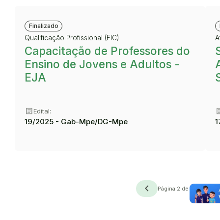
Finalizado
Qualificação Profissional (FIC)
A
Capacitação de Professores do
Ensino de Jovens e Adultos -
EJA
article
art
Edital:
19/2025 - Gab-Mpe/DG-Mpe
1
navigate_before
navigate_next
Anterior
Próxim
Página 2 de 2