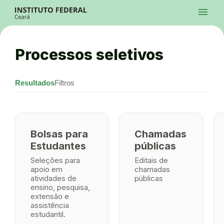
Ir para a página inicial
menu
Ir para a busca
Ir para o menu principal
Menu
Ir para o conteúdo
Ir para o rodapé
Processos seletivos
Alto Contraste
Login da Área Administrativa
Acessibilidade
Resultados
Filtros
Bolsas para
Chamadas
Estudantes
públicas
Seleções para
Editais de
apoio em
chamadas
atividades de
públicas
ensino, pesquisa,
extensão e
assistência
estudantil.