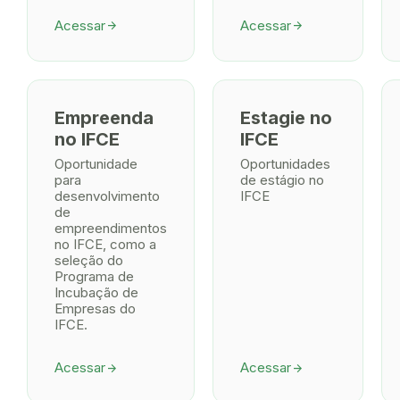
Acessar
Acessar
arrow_forward
arrow_forward
Empreenda
Estagie no
no IFCE
IFCE
Oportunidade
Oportunidades
para
de estágio no
desenvolvimento
IFCE
de
empreendimentos
no IFCE, como a
seleção do
Programa de
Incubação de
Empresas do
IFCE.
Acessar
Acessar
arrow_forward
arrow_forward