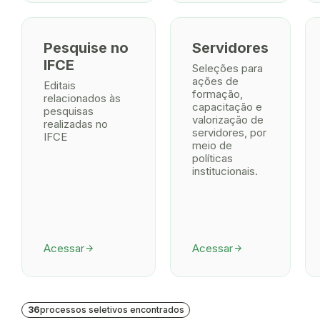
Pesquise no
Servidores
IFCE
Seleções para
ações de
Editais
formação,
relacionados às
capacitação e
pesquisas
valorização de
realizadas no
servidores, por
IFCE
meio de
políticas
institucionais.
Acessar
Acessar
arrow_forward
arrow_forward
36
processos seletivos encontrados