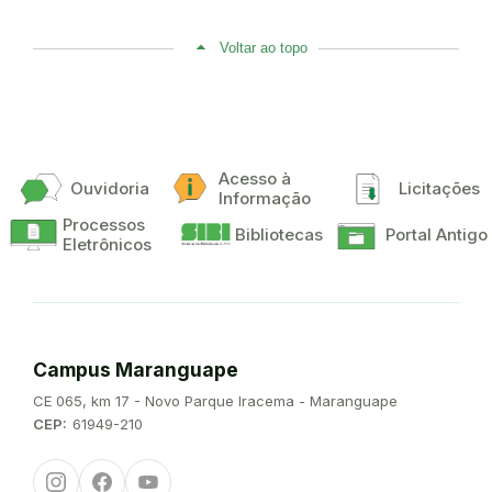
Voltar ao topo
Acesso à
Ouvidoria
Licitações
Informação
Processos
Bibliotecas
Portal Antigo
Eletrônicos
Campus Maranguape
Endereço:
CE 065, km 17 - Novo Parque Iracema - Maranguape
CEP:
61949-210
Instagram
Facebook
Youtube