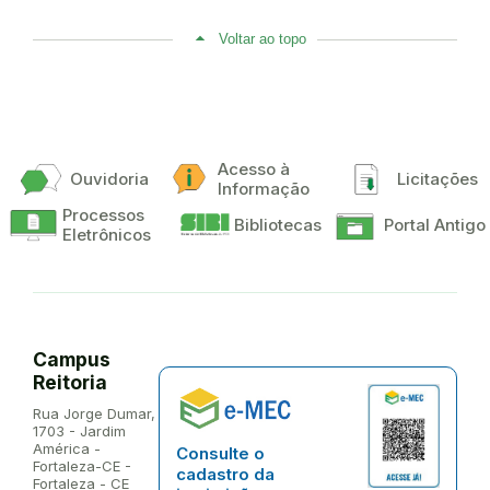
Voltar ao topo
Acesso à
Ouvidoria
Licitações
Informação
Processos
Bibliotecas
Portal Antigo
Eletrônicos
Campus
Reitoria
Endereço:
Rua Jorge Dumar,
1703 - Jardim
América -
Consulte o
Fortaleza-CE -
cadastro da
Fortaleza - CE