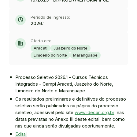
Período de ingresso:
schedule
2026.1
Oferta em:
domain
Aracati
Juazeiro do Norte
Limoeiro do Norte
Maranguape
Processo Seletivo 2026.1 - Cursos Técnicos
Integrados - Campi Aracati, Juazeiro do Norte,
Limoeiro do Norte e Maranguape.
Os resultados preliminares e definitivos do processo
seletivo serão publicados na página do processo
seletivo, acessível pelo site
www.idecan.org.br
, nas
datas previstas no Anexo III deste edital, bem como
nas que ainda serão divulgadas oportunamente.
Edital