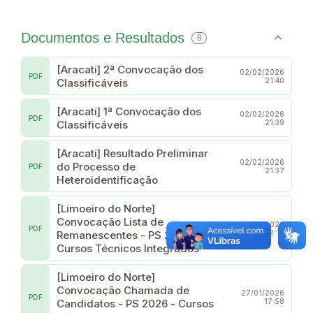
Documentos e Resultados
8
[Aracati] 2ª Convocação dos
02/02/2026
PDF
Classificáveis
21:40
[Aracati] 1ª Convocação dos
02/02/2026
PDF
Classificáveis
21:39
[Aracati] Resultado Preliminar
02/02/2026
do Processo de
PDF
21:37
Heteroidentificação
[Limoeiro do Norte]
Convocação Lista de
30/01/2026
PDF
Remanescentes - PS 2026 -
12:16
Cursos Técnicos Integrados
[Limoeiro do Norte]
Convocação Chamada de
27/01/2026
PDF
Candidatos - PS 2026 - Cursos
17:58