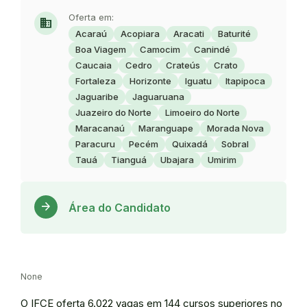
Oferta em:
domain
Acaraú
Acopiara
Aracati
Baturité
Boa Viagem
Camocim
Canindé
Caucaia
Cedro
Crateús
Crato
Fortaleza
Horizonte
Iguatu
Itapipoca
Jaguaribe
Jaguaruana
Juazeiro do Norte
Limoeiro do Norte
Maracanaú
Maranguape
Morada Nova
Paracuru
Pecém
Quixadá
Sobral
Tauá
Tianguá
Ubajara
Umirim
Acess
arrow_forward
Área do Candidato
None
O IFCE oferta 6.022 vagas em 144 cursos superiores no