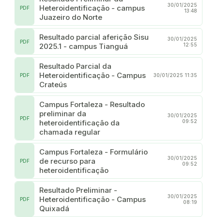
30/01/2025
Heteroidentificação - campus
PDF
13:48
Juazeiro do Norte
Resultado parcial aferição Sisu
30/01/2025
PDF
2025.1 - campus Tianguá
12:55
Resultado Parcial da
Heteroidentificação - Campus
PDF
30/01/2025 11:35
Crateús
Campus Fortaleza - Resultado
preliminar da
30/01/2025
PDF
heteroidentificação da
09:52
chamada regular
Campus Fortaleza - Formulário
30/01/2025
de recurso para
PDF
09:52
heteroidentificação
Resultado Preliminar -
30/01/2025
Heteroidentificação - Campus
PDF
08:19
Quixadá