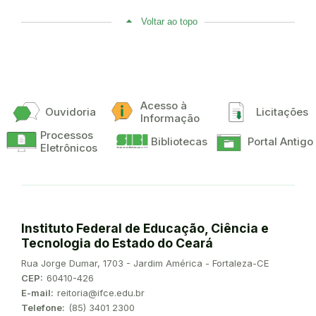
Voltar ao topo
Acesso à
Ouvidoria
Licitações
Informação
Processos
Bibliotecas
Portal Antigo
Eletrônicos
Instituto Federal de Educação, Ciência e
Tecnologia do Estado do Ceará
Endereço:
Rua Jorge Dumar, 1703 - Jardim América - Fortaleza-CE
CEP:
60410-426
E-mail:
reitoria@ifce.edu.br
Telefone:
(85) 3401 2300