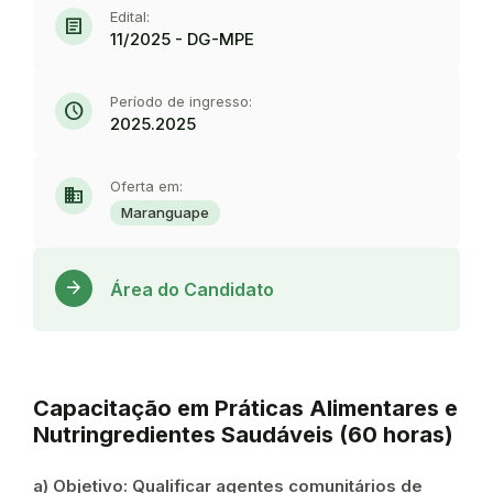
Edital:
article
11/2025 - DG-MPE
Período de ingresso:
schedule
2025.2025
Oferta em:
domain
Maranguape
Acess
arrow_forward
Área do Candidato
Capacitação em Práticas Alimentares e
Nutringredientes Saudáveis (60 horas)
a) Objetivo: Qualificar agentes comunitários de