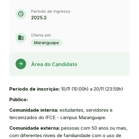
Período de ingresso:
schedule
2025.2
Oferta em:
domain
Maranguape
Acess
arrow_forward
Área do Candidato
Período de inscrição:
10/11 (10:00h) a 20/11 (23:59h)
Público:
Comunidade interna:
estudantes, servidores e
terceirizados do IFCE - campus Maranguape.
Comunidade externa:
pessoas com 50 anos ou mais,
com diferentes níveis de familiaridade com o uso de