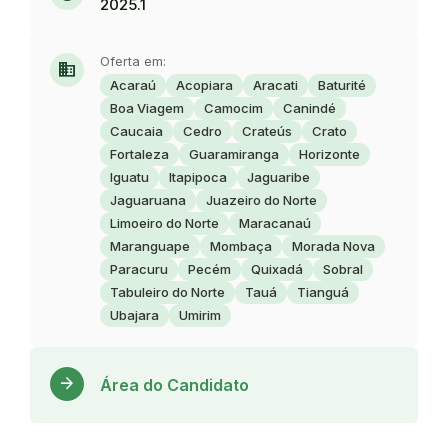
2025.1
Oferta em:
domain
Acaraú
Acopiara
Aracati
Baturité
Boa Viagem
Camocim
Canindé
Caucaia
Cedro
Crateús
Crato
Fortaleza
Guaramiranga
Horizonte
Iguatu
Itapipoca
Jaguaribe
Jaguaruana
Juazeiro do Norte
Limoeiro do Norte
Maracanaú
Maranguape
Mombaça
Morada Nova
Paracuru
Pecém
Quixadá
Sobral
Tabuleiro do Norte
Tauá
Tianguá
Ubajara
Umirim
Acess
arrow_forward
Área do Candidato