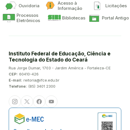
Acesso à
Ouvidoria
Licitações
Informação
Processos
Bibliotecas
Portal Antigo
Eletrônicos
Instituto Federal de Educação, Ciência e
Tecnologia do Estado do Ceará
Endereço:
Rua Jorge Dumar, 1703 - Jardim América - Fortaleza-CE
CEP:
60410-426
E-mail:
reitoria@ifce.edu.br
Telefone:
(85) 3401 2300
Instagram
Twitter/X
Facebook
Youtube