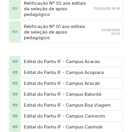
Retificação Nº 02 aos editais
da seleção de apoio
PDF
11/03/2025 18:53
pedagógico
Retificação Nº 01 aos editais
07/03/2025
de seleção de apoio
PDF
22:23
pedagógico
link
Edital do Partiu IF - Campus Acaraú
link
Edital do Partiu IF - Campus Acopiara
link
Edital do Partiu IF - Campus Aracati
link
Edital do Partiu IF - Campus Baturité
link
Edital do Partiu IF - Campus Boa Viagem
link
Edital do Partiu IF - Campus Camocim
link
Edital do Partiu IF - Campus Canindé