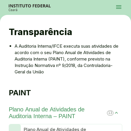
Ir para a página inicial
Início
Processos Seletivos
Cursos
Campi
Institucional
menu
Acesso à Informação
Contatos
Sistemas
Ir para a busca
Central de Atendimento
Acessibilidade
Créditos
Alto Contraste
Modo Escuro
Busca
contrast
dark_mode
search
Instagram
Twitter/X
Facebook
Linkedin
Youtube
Ir para o menu principal
Menu
Ir para o conteúdo
Ir para o rodapé
Transparência
Alto Contraste
Login da Área Administrativa
Acessibilidade
A Auditoria Interna/IFCE executa suas atividades de
acordo com o seu Plano Anual de Atividades de
Auditoria Interna (PAINT), conforme previsto na
Instrução Normativa nº 9/2018, da Controladoria-
Geral da União
PAINT
Plano Anual de Atividades de
13
Auditoria Interna – PAINT
Plano Anual de Atividades de