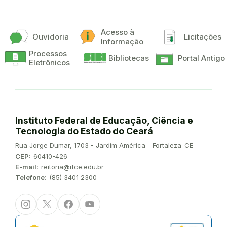
Acesso à
Ouvidoria
Licitações
Informação
Processos
Bibliotecas
Portal Antigo
Eletrônicos
Instituto Federal de Educação, Ciência e
Tecnologia do Estado do Ceará
Endereço:
Rua Jorge Dumar, 1703 - Jardim América - Fortaleza-CE
CEP:
60410-426
E-mail:
reitoria@ifce.edu.br
Telefone:
(85) 3401 2300
Instagram
Twitter/X
Facebook
Youtube