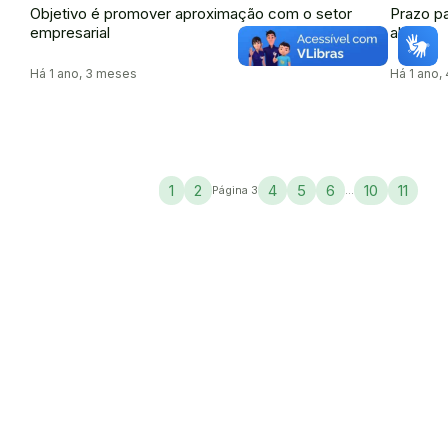
Objetivo é promover aproximação com o setor
Prazo pa
empresarial
abril
Há 1 ano, 3 meses
Há 1 ano,
1
2
4
5
6
10
11
Página 3
...