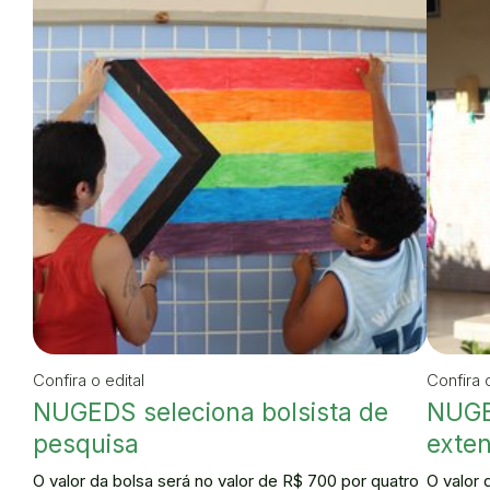
Confira o edital
Confira o
NUGEDS seleciona bolsista de
NUGE
pesquisa
exte
O valor da bolsa será no valor de R$ 700 por quatro
O valor 