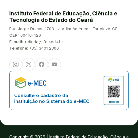
Instituto Federal de Educação, Ciência e
Tecnologia do Estado do Ceará
Endereço:
Rua Jorge Dumar, 1703 - Jardim América - Fortaleza-CE
CEP:
60410-426
E-mail:
reitoria@ifce.edu.br
Telefone:
(85) 3401 2300
Instagram
Twitter/X
Facebook
Youtube
Consulte o cadastro da
instituição no Sistema do e-MEC
Copyright © 2026 | Instituto Federal de Educação, Ciência e