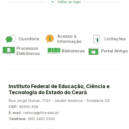
Voltar ao topo
Acesso à
Ouvidoria
Licitações
Informação
Processos
Bibliotecas
Portal Antigo
Eletrônicos
Instituto Federal de Educação, Ciência e
Tecnologia do Estado do Ceará
Endereço:
Rua Jorge Dumar, 1703 - Jardim América - Fortaleza-CE
CEP:
60410-426
E-mail:
reitoria@ifce.edu.br
Telefone:
(85) 3401 2300