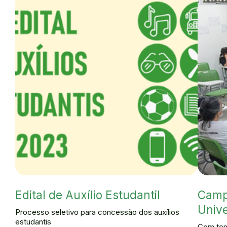
Edital de Auxílio Estudantil
Camp
Univ
Processo seletivo para concessão dos auxílios
estudantis
Com tem