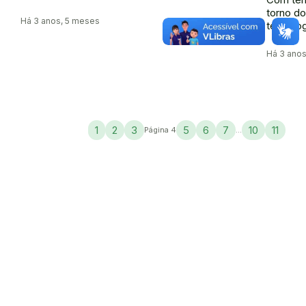
torno do
Há 3 anos, 5 meses
tecnolog
Há 3 ano
1
2
3
5
6
7
10
11
Página 4
...