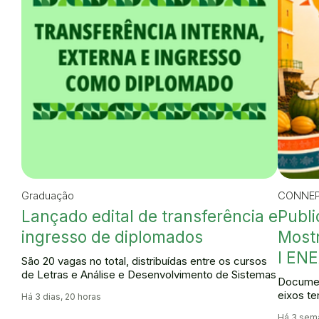
Graduação
CONNEP
Lançado edital de transferência e
Publi
ingresso de diplomados
Mostr
I ENE
São 20 vagas no total, distribuídas entre os cursos
de Letras e Análise e Desenvolvimento de Sistemas
Documen
eixos te
Há 3 dias, 20 horas
Há 3 sema