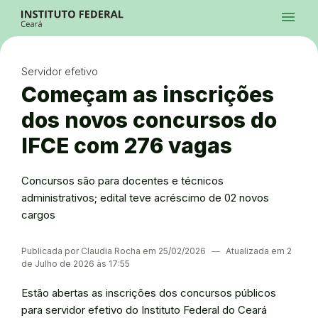
Ir para a página inicial
Início
Processos Seletivos
Cursos
Campi
Institucional
menu
Acesso à Informação
Contatos
Sistemas
Ir para a busca
Central de Atendimento
Acessibilidade
Créditos
Alto Contraste
Modo Escuro
Busca
contrast
dark_mode
search
Instagram
Twitter/X
Facebook
Linkedin
Youtube
Ir para o menu principal
Menu
Ir para o conteúdo
Ir para o rodapé
Servidor efetivo
Alto Contraste
Login da Área Administrativa
Começam as inscrições
Acessibilidade
dos novos concursos do
IFCE com 276 vagas
Concursos são para docentes e técnicos
administrativos; edital teve acréscimo de 02 novos
cargos
Publicada por Claudia Rocha em 25/02/2026
―
Atualizada em 2
de Julho de 2026 às 17:55
Estão abertas as inscrições dos concursos públicos
para servidor efetivo do Instituto Federal do Ceará